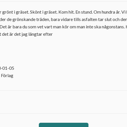
 grönt i gräset. Skönt i gräset. Kom hit. En stund. Om hundra år. Vi 
nder de grönskande träden, bara vidare tills asfalten tar slut och de
 Det är bara du som vet vart man kör om man inte ska någonstans. 
t det är det jag längtar efter
5
3-01-05
 Förlag