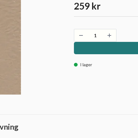
259 kr
I lager
vning