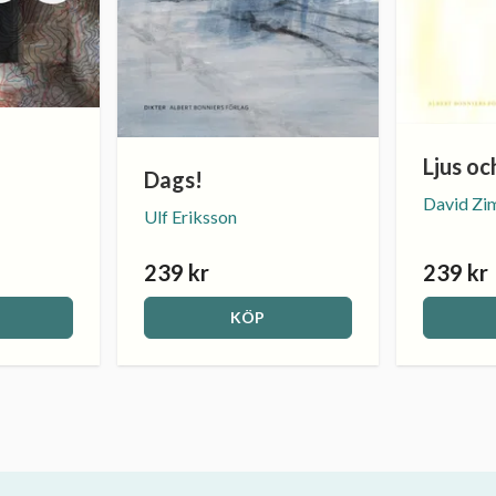
Ljus oc
Dags!
David Z
Ulf Eriksson
239 kr
239 kr
KÖP