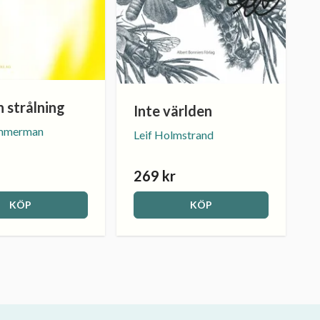
h strålning
Inte världen
immerman
Leif Holmstrand
269 kr
KÖP
KÖP