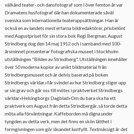
välkänd teater- och dansfotograf som i över femton år var
Dramatens husfotograf där han dokumenterade såväl
svenska som internationella teateruppsättningar. Han är
också en av landets mest erfarna bildredaktörer, prisbelönt
med Augustpriset för sin stora bok Regi Bergman. August
Strindberg dog den 14 maj 1912 och i samband med 100-
årsminnet presenterar Fotografiska museet i Stockholm
utställningen "Bilden av Strindberg". Utställningen innehåller
över 50 moderna kopior av unikt bildmaterial från
Strindbergsmuseet och är delvis baserad på boken
Strindbergs världar.»får svindel av hur Strindberg stiger upp
ur sin grav och går oss till mötes i praktverket Strindbergs
världar«Helsingborgs Dagblad»Om du bara ska ha ett
praktverk om August från detta Strindbergår, så torde detta
möta alla förväntningar. Kaffeborden må digna under
tyngden av detta verk, men det finns en skön lätthet i
formgivningen som gör läsandet lustfyllt. Textmässigt är det