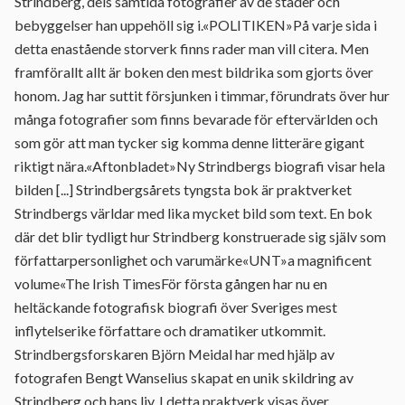
Strindberg, dels samtida fotografier av de städer och
bebyggelser han uppehöll sig i.«POLITIKEN»På varje sida i
detta enastående storverk finns rader man vill citera. Men
framförallt allt är boken den mest bildrika som gjorts över
honom. Jag har suttit försjunken i timmar, förundrats över hur
många fotografier som finns bevarade för eftervärlden och
som gör att man tycker sig komma denne litteräre gigant
riktigt nära.«Aftonbladet»Ny Strindbergs biografi visar hela
bilden [...] Strindbergsårets tyngsta bok är praktverket
Strindbergs världar med lika mycket bild som text. En bok
där det blir tydligt hur Strindberg konstruerade sig själv som
författarpersonlighet och varumärke«UNT»a magnificent
volume«The Irish TimesFör första gången har nu en
heltäckande fotografisk biografi över Sveriges mest
inflytelserike författare och dramatiker utkommit.
Strindbergsforskaren Björn Meidal har med hjälp av
fotografen Bengt Wanselius skapat en unik skildring av
Strindberg och hans liv. I detta praktverk visas över