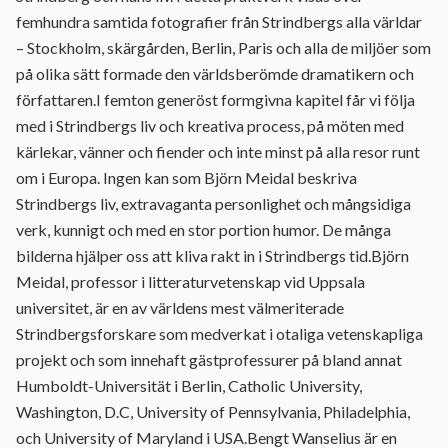
femhundra samtida fotografier från Strindbergs alla världar
– Stockholm, skärgården, Berlin, Paris och alla de miljöer som
på olika sätt formade den världsberömde dramatikern och
författaren.I femton generöst formgivna kapitel får vi följa
med i Strindbergs liv och kreativa process, på möten med
kärlekar, vänner och fiender och inte minst på alla resor runt
om i Europa. Ingen kan som Björn Meidal beskriva
Strindbergs liv, extravaganta personlighet och mångsidiga
verk, kunnigt och med en stor portion humor. De många
bilderna hjälper oss att kliva rakt in i Strindbergs tid.Björn
Meidal, professor i litteraturvetenskap vid Uppsala
universitet, är en av världens mest välmeriterade
Strindbergsforskare som medverkat i otaliga vetenskapliga
projekt och som innehaft gästprofessurer på bland annat
Humboldt-Universität i Berlin, Catholic University,
Washington, D.C, University of Pennsylvania, Philadelphia,
och University of Maryland i USA.Bengt Wanselius är en