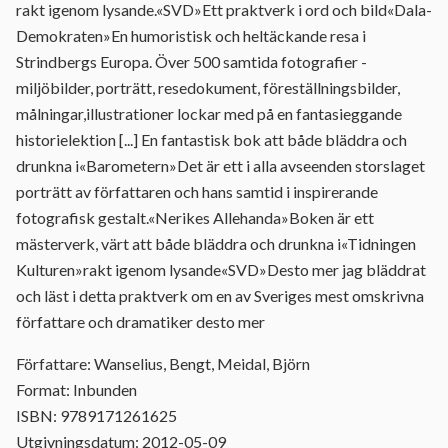
rakt igenom lysande.«SVD»Ett praktverk i ord och bild«Dala-
Demokraten»En humoristisk och heltäckande resa i
Strindbergs Europa. Över 500 samtida fotografier -
miljöbilder, porträtt, resedokument, föreställningsbilder,
målningar,illustrationer lockar med på en fantasieggande
historielektion [...] En fantastisk bok att både bläddra och
drunkna i«Barometern»Det är ett i alla avseenden storslaget
porträtt av författaren och hans samtid i inspirerande
fotografisk gestalt.«Nerikes Allehanda»Boken är ett
mästerverk, värt att både bläddra och drunkna i«Tidningen
Kulturen»rakt igenom lysande«SVD»Desto mer jag bläddrat
och läst i detta praktverk om en av Sveriges mest omskrivna
författare och dramatiker desto mer
Författare: Wanselius, Bengt, Meidal, Björn
Format: Inbunden
ISBN: 9789171261625
Utgivningsdatum: 2012-05-09