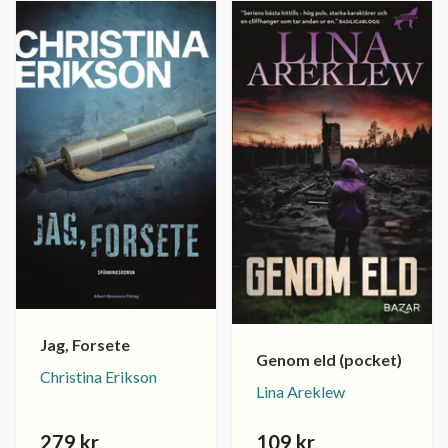
Jag, Forsete
Genom eld (pocket)
Christina Erikson
Lina Areklew
279 kr
109 kr