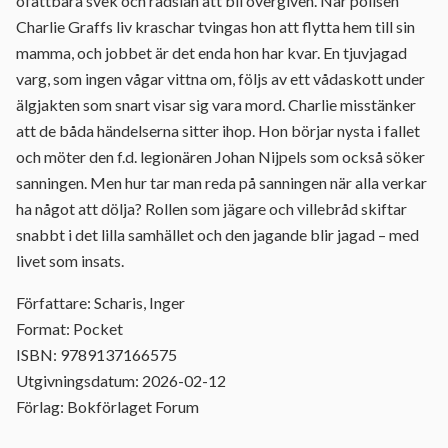
ofattbara svek och rädslan att bli övergiven. När polisen
Charlie Graffs liv kraschar tvingas hon att flytta hem till sin
mamma, och jobbet är det enda hon har kvar. En tjuvjagad
varg, som ingen vågar vittna om, följs av ett vådaskott under
älgjakten som snart visar sig vara mord. Charlie misstänker
att de båda händelserna sitter ihop. Hon börjar nysta i fallet
och möter den f.d. legionären Johan Nijpels som också söker
sanningen. Men hur tar man reda på sanningen när alla verkar
ha något att dölja? Rollen som jägare och villebråd skiftar
snabbt i det lilla samhället och den jagande blir jagad – med
livet som insats.
Författare: Scharis, Inger
Format: Pocket
ISBN: 9789137166575
Utgivningsdatum: 2026-02-12
Förlag: Bokförlaget Forum