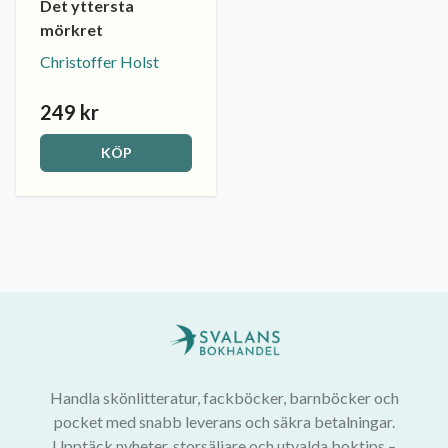
Det yttersta
mörkret
Christoffer Holst
249 kr
KÖP
Handla skönlitteratur, fackböcker, barnböcker och
pocket med snabb leverans och säkra betalningar.
Upptäck nyheter, storsäljare och utvalda boktips –