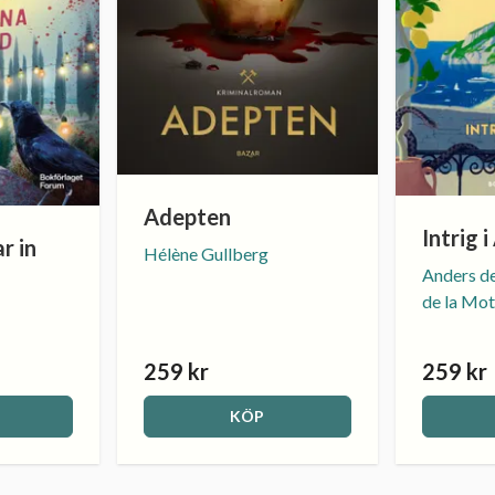
Adepten
Intrig 
r in
Hélène Gullberg
Anders de
de la Mot
259 kr
259 kr
KÖP