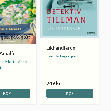
Likhandlaren
i Amalfi
Camilla Lagerqvist
 la Motte, Anette
te
249 kr
KÖP
KÖP