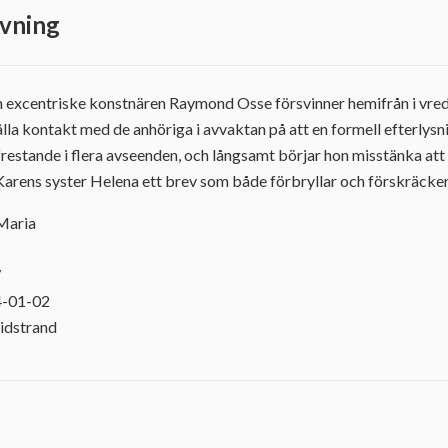
vning
en excentriske konstnären Raymond Osse försvinner hemifrån i vr
hålla kontakt med de anhöriga i avvaktan på att en formell efterlysn
restande i flera avseenden, och långsamt börjar hon misstänka att 
r Karens syster Helena ett brev som både förbryllar och förskräcker
 Maria
7
4-01-02
idstrand