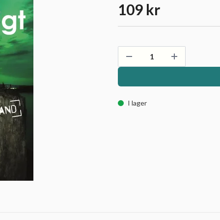
109 kr
I lager