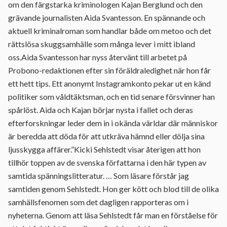
om den färgstarka kriminologen Kajan Berglund och den
grävande journalisten Aida Svantesson. En spännande och
aktuell kriminalroman som handlar både om metoo och det
rättslösa skuggsamhälle som många lever i mitt ibland
oss.Aida Svantesson har nyss återvänt till arbetet på
Probono-redaktionen efter sin föräldraledighet när hon får
ett hett tips. Ett anonymt Instagramkonto pekar ut en känd
politiker som våldtäktsman, och en tid senare försvinner han
spårlöst. Aida och Kajan börjar nysta i fallet och deras
efterforskningar leder dem in i okända världar där människor
är beredda att döda för att utkräva hämnd eller dölja sina
ljusskygga affärer.”Kicki Sehlstedt visar återigen att hon
tillhör toppen av de svenska författarna i den här typen av
samtida spänningslitteratur. … Som läsare förstår jag
samtiden genom Sehlstedt. Hon ger kött och blod till de olika
samhällsfenomen som det dagligen rapporteras om i
nyheterna. Genom att läsa Sehlstedt får man en förståelse för