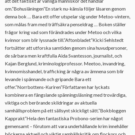
att det faktiskt är vanliga människor det handlar
om.”Bohusläningen”En stark nu-känsla följer läsaren genom
denna bok … Bara ett offer utspelar sig under Metoo-vintern,
som målas fram med träffsäkra penseldrag … Boken ställer
frågor kring vad som förändrades under Metoo och vilka
kvinnor som blir lyssnade till.”Aftonbladet”Kicki Sehlstedt
fortsätter att utforska samtiden genom sina huvudpersoner,
de sårbara men kraftfulla Aida Svantesson, journalist, och
Kajan Berglund, kriminologiprofessor. Meetoo, invandring,
kvinnomisshandel, trafficking är några av ämnena som blir
levande i spännande och gripande Bara ett
offer.”Norrbottens-Kuriren”Författaren har lyckats
kombinera en fängslande spänningsläsning med trovärdiga,
viktiga och berörande skildringar av aktuella
samhällsproblem på ett sällsynt skickligt sätt.”Bokbloggen
Kapprakt”Hela den fantastiska Probono-serien har något
gemensamt – förutom att vara underhållande krim innehåller
böckerna aktuell och viktig samhällskritik om flockors och