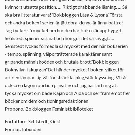
kvinnors utsatta position. … Riktigt drabbande läsning. … Så
ska bra litteratur vara!”Bokbloggen Läsa & Lyssna”Första
och andra boken i serien är jättebra, denna är ännu bättre!
Jag tycker så mycket om hur den här boken är uppbyggd.
Sehlstedt spinner sitt nät och hon gör det så snyggt. …
Sehlstedt lyckas förmedla så mycket med den här bokserien
- tempo, spänning, välporträtterade karaktärer samt
gripande människoöden och brutala brott.”Bokbloggen
Bokhyllan i skuggan”Det händer mycket i boken, vilket för
att den lämpar sig väl för sträckläsning/stäcklyssning. Vi får
också en lagom portion privatliv och jag har lärt mig att
tycka mycket om både Kajan och Aida och ser fram emot fler
böcker om dem och tidningsredaktionen
Probono.”Bokbloggen Feministbiblioteket
Författare: Sehlstedt, Kicki
Format: Inbunden