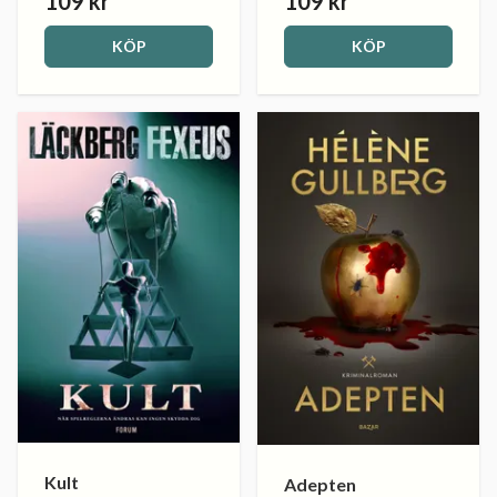
109 kr
109 kr
KÖP
KÖP
Kult
Adepten