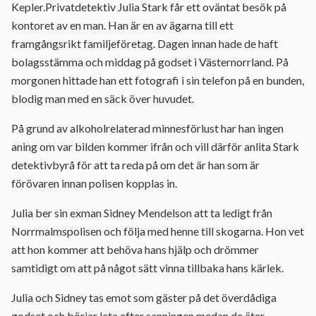
Kepler.Privatdetektiv Julia Stark får ett oväntat besök på
kontoret av en man. Han är en av ägarna till ett
framgångsrikt familjeföretag. Dagen innan hade de haft
bolagsstämma och middag på godset i Västernorrland. På
morgonen hittade han ett fotografi i sin telefon på en bunden,
blodig man med en säck över huvudet.
På grund av alkoholrelaterad minnesförlust har han ingen
aning om var bilden kommer ifrån och vill därför anlita Stark
detektivbyrå för att ta reda på om det är han som är
förövaren innan polisen kopplas in.
Julia ber sin exman Sidney Mendelson att ta ledigt från
Norrmalmspolisen och följa med henne till skogarna. Hon vet
att hon kommer att behöva hans hjälp och drömmer
samtidigt om att på något sätt vinna tillbaka hans kärlek.
Julia och Sidney tas emot som gäster på det överdådiga
godset och börjar leta efter sanningen medan de äter