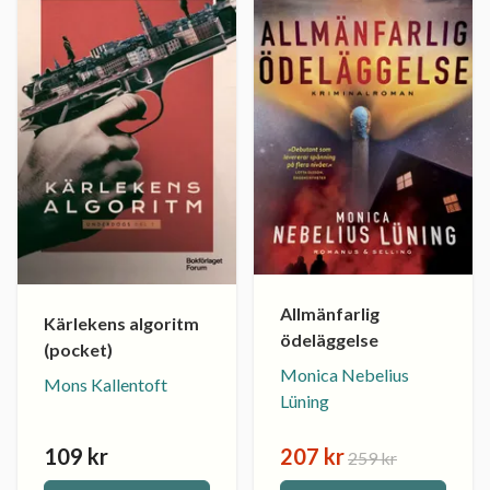
Allmänfarlig
Kärlekens algoritm
ödeläggelse
(pocket)
Monica Nebelius
Mons Kallentoft
Lüning
109 kr
207 kr
259 kr