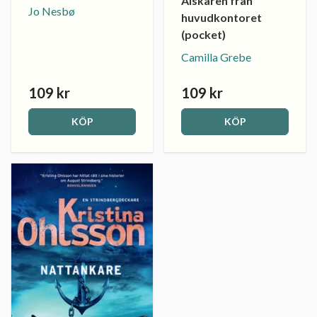
Älskaren från
Jo Nesbø
huvudkontoret
(pocket)
Camilla Grebe
109 kr
109 kr
KÖP
KÖP