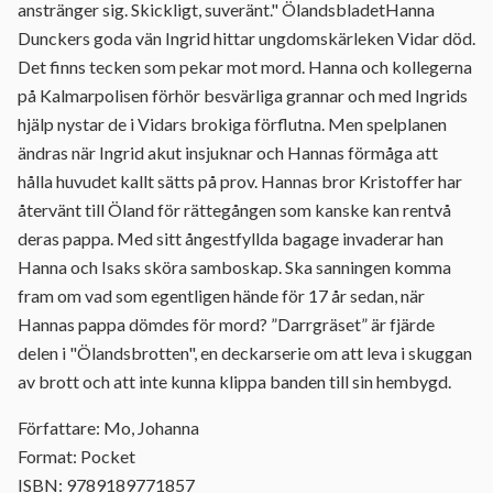
anstränger sig. Skickligt, suveränt." ÖlandsbladetHanna
Dunckers goda vän Ingrid hittar ungdomskärleken Vidar död.
Det finns tecken som pekar mot mord. Hanna och kollegerna
på Kalmarpolisen förhör besvärliga grannar och med Ingrids
hjälp nystar de i Vidars brokiga förflutna. Men spelplanen
ändras när Ingrid akut insjuknar och Hannas förmåga att
hålla huvudet kallt sätts på prov. Hannas bror Kristoffer har
återvänt till Öland för rättegången som kanske kan rentvå
deras pappa. Med sitt ångestfyllda bagage invaderar han
Hanna och Isaks sköra samboskap. Ska sanningen komma
fram om vad som egentligen hände för 17 år sedan, när
Hannas pappa dömdes för mord? ”Darrgräset” är fjärde
delen i "Ölandsbrotten", en deckarserie om att leva i skuggan
av brott och att inte kunna klippa banden till sin hembygd.
Författare: Mo, Johanna
Format: Pocket
ISBN: 9789189771857