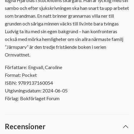
lugna Hjärtnäs i Stockholms skärgård. Han är lycklig med sin
sambo och efter sjukskrivningen ska han snart ta upp arbetet
som brandman. En natt brinner grannarnas villa ner till
grunden och såriga minnen väcks till liv.Inte bara tvingas
Ludvig ta itu med sin egen bakgrund – han konfronteras
också med mörka hemligheter om sin allra närmaste familj
”Järnsparv” är den tredje fristående boken i serien
Ormvattnet.
Författare: Engvall, Caroline
Format: Pocket
ISBN: 9789137160054
Utgivningsdatum: 2024-06-05
Förlag: Bokförlaget Forum
Recensioner