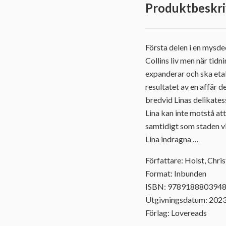
Produktbeskri
Första delen i en mysde
Collins liv men när tidn
expanderar och ska etabl
resultatet av en affär 
bredvid Linas delikate
Lina kan inte motstå att
samtidigt som staden vi
Lina indragna …
Författare: Holst, Chris
Format: Inbunden
ISBN: 978918880394
Utgivningsdatum: 202
Förlag: Lovereads