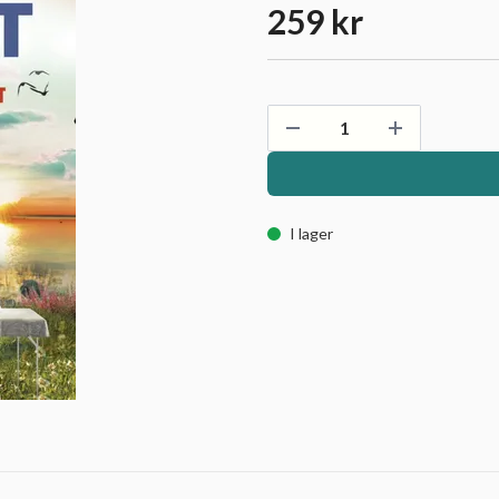
259 kr
I lager