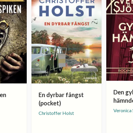
Den gy
ken
En dyrbar fångst
hämnd
(pocket)
Veronica 
Christoffer Holst