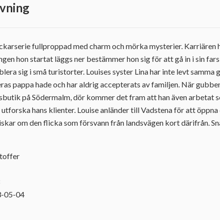
vning
ckarserie fullproppad med charm och mörka mysterier. Karriären ha
ingen hon startat läggs ner bestämmer hon sig för att gå in i sin fa
era sig i små turistorter. Louises syster Lina har inte levt samma 
deras pappa hade och har aldrig accepterats av familjen. När gubbe
ssbutik på Södermalm, dör kommer det fram att han även arbetat 
 utforska hans klienter. Louise anländer till Vadstena för att öppna
skar om den flicka som försvann från landsvägen kort därifrån. Sn
toffer
8
3-05-04