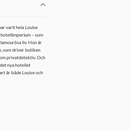
r varit hela Louise
rs hotellimperium – som
glamourösa liv. Hon är
n, som driver butiken
som privatdetektiv. Och
 det nya hotellet
art är både Louise och