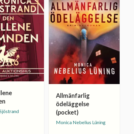
llene
Allmänfarlig
en
ödeläggelse
Sjöstrand
(pocket)
Monica Nebelius Lüning