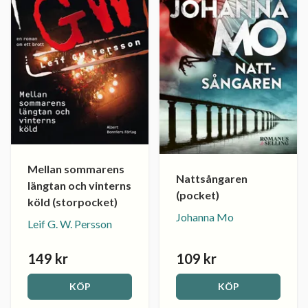
Mellan sommarens
Nattsångaren
längtan och vinterns
(pocket)
köld (storpocket)
Johanna Mo
Leif G. W. Persson
149 kr
109 kr
KÖP
KÖP