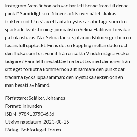
Instagram. Vem är hon och vad har lett henne fram till denna
punkt? Samtidigt som filmen sprids över nätet skakas
trakten runt Umeå av ett antal mystiska sabotage som den
sparkade kvällstidningsjournalisten Selma Halilovic bevakar
på frilansbasis. När Selma får se självmordsfilmen gör hon en
fasansfull upptäckt. Finns det en koppling mellan dåden och
den flicka som försvunnit från en sekt i Vindeln några veckor
tidigare? Parallellt med att Selma brottas med demoner från
sitt eget förflutna kommer hon allt närmare den punkt där
trådarna tycks löpa samman: den mystiska sekten och en
man besatt av hämnd.
Författare: Selåker, Johannes
Format: Inbunden
ISBN: 9789137504636
Utgivningsdatum: 2023-08-15
Förlag: Bokförlaget Forum