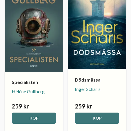
Dödsmässa
Specialisten
Inger Scharis
Hélène Gullberg
259 kr
259 kr
KÖP
KÖP