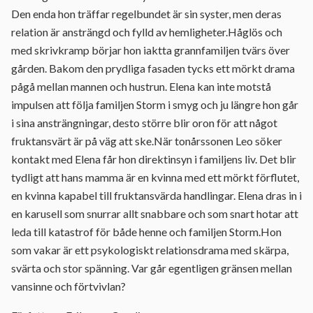
Den enda hon träffar regelbundet är sin syster, men deras
relation är ansträngd och fylld av hemligheter.Håglös och
med skrivkramp börjar hon iaktta grannfamiljen tvärs över
gården. Bakom den prydliga fasaden tycks ett mörkt drama
pågå mellan mannen och hustrun. Elena kan inte motstå
impulsen att följa familjen Storm i smyg och ju längre hon går
i sina ansträngningar, desto större blir oron för att något
fruktansvärt är på väg att ske.När tonårssonen Leo söker
kontakt med Elena får hon direktinsyn i familjens liv. Det blir
tydligt att hans mamma är en kvinna med ett mörkt förflutet,
en kvinna kapabel till fruktansvärda handlingar. Elena dras in i
en karusell som snurrar allt snabbare och som snart hotar att
leda till katastrof för både henne och familjen Storm.Hon
som vakar är ett psykologiskt relationsdrama med skärpa,
svärta och stor spänning. Var går egentligen gränsen mellan
vansinne och förtvivlan?