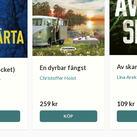
Av ska
En dyrbar fångst
ocket)
Lina Are
Christoffer Holst
r
259 kr
109 kr
KÖP