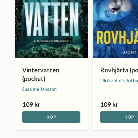
Vintervatten
Rovhjärta (p
(pocket)
Ulrika Rolfsdotte
Susanne Jansson
109 kr
109 kr
KÖP
KÖP