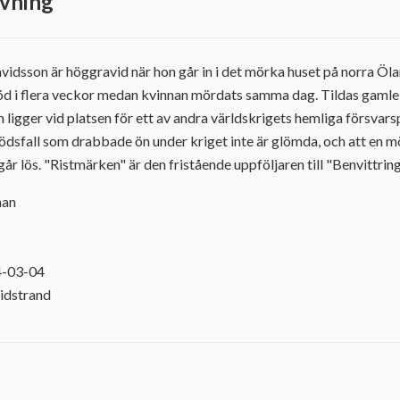
vning
vidsson är höggravid när hon går in i det mörka huset på norra Öla
öd i flera veckor medan kvinnan mördats samma dag. Tildas gamle 
 ligger vid platsen för ett av andra världskrigets hemliga försvars
ödsfall som drabbade ön under kriget inte är glömda, och att en m
r lös. "Ristmärken" är den fristående uppföljaren till "Benvittring
han
1
4-03-04
idstrand