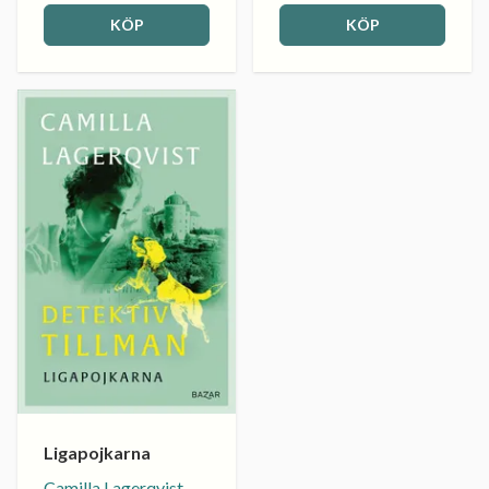
KÖP
KÖP
Ligapojkarna
Camilla Lagerqvist