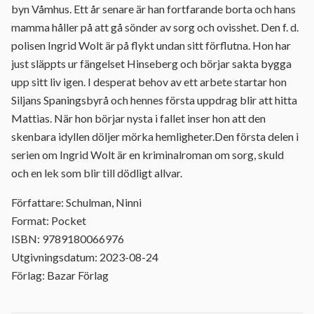
byn Våmhus. Ett år senare är han fortfarande borta och hans
mamma håller på att gå sönder av sorg och ovisshet. Den f. d.
polisen Ingrid Wolt är på flykt undan sitt förflutna. Hon har
just släppts ur fängelset Hinseberg och börjar sakta bygga
upp sitt liv igen. I desperat behov av ett arbete startar hon
Siljans Spaningsbyrå och hennes första uppdrag blir att hitta
Mattias. När hon börjar nysta i fallet inser hon att den
skenbara idyllen döljer mörka hemligheter.Den första delen i
serien om Ingrid Wolt är en kriminalroman om sorg, skuld
och en lek som blir till dödligt allvar.
Författare: Schulman, Ninni
Format: Pocket
ISBN: 9789180066976
Utgivningsdatum: 2023-08-24
Förlag: Bazar Förlag