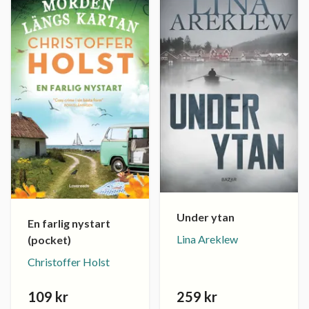
Under ytan
En farlig nystart
Lina Areklew
(pocket)
Christoffer Holst
109 kr
259 kr