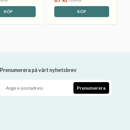
9 kr
109 kr
KÖP
KÖP
Prenumerera på vårt nyhetsbrev
Prenumerera