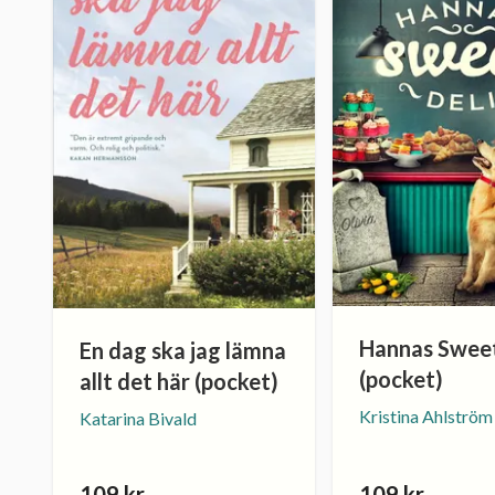
Hannas Sweet
En dag ska jag lämna
(pocket)
allt det här (pocket)
Kristina Ahlström
Katarina Bivald
109 kr
109 kr