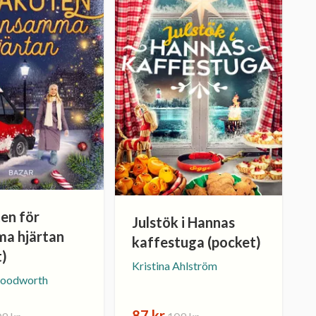
ten för
Julstök i Hannas
a hjärtan
kaffestuga (pocket)
t)
Kristina Ahlström
loodworth
87 kr