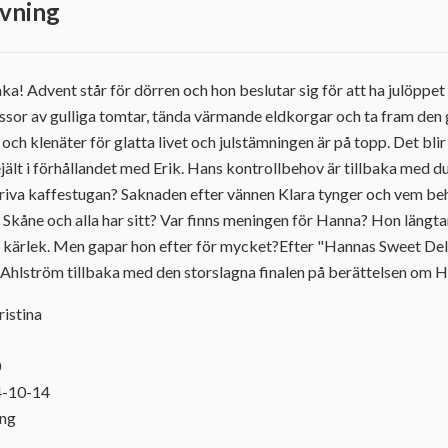
vning
ka! Advent står för dörren och hon beslutar sig för att ha julöppet
or av gulliga tomtar, tända värmande eldkorgar och ta fram den g
ch klenäter för glatta livet och julstämningen är på topp. Det blir
jält i förhållandet med Erik. Hans kontrollbehov är tillbaka med d
riva kaffestugan? Saknaden efter vännen Klara tynger och vem be
l Skåne och alla har sitt? Var finns meningen för Hanna? Hon längta
ta kärlek. Men gapar hon efter för mycket?Efter "Hannas Sweet De
 Ahlström tillbaka med den storslagna finalen på berättelsen om 
ristina
0
4-10-14
ing