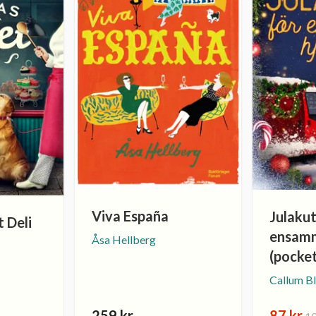
Viva España
Julaku
 Deli
ensamm
Åsa Hellberg
(pocke
Callum B
259 kr
87 kr