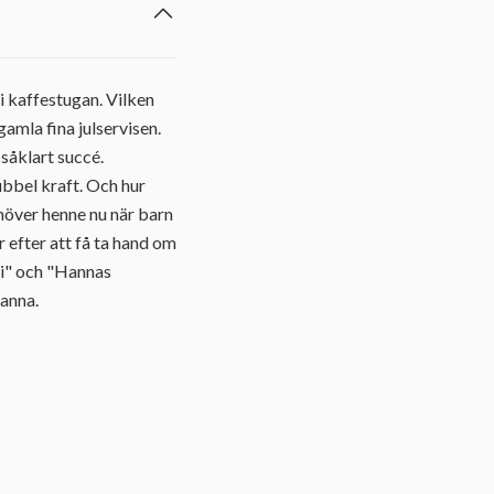
 i kaffestugan. Vilken
amla fina julservisen.
 såklart succé.
ubbel kraft. Och hur
höver henne nu när barn
r efter att få ta hand om
li" och "Hannas
Hanna.