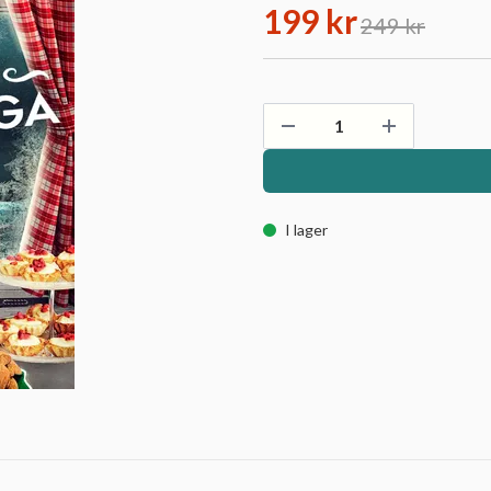
199 kr
249 kr
I lager