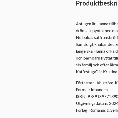
Produktbeskri
Äntligen är Hanna tillba
dröm att pynta med mass
Nu bakas saffransbröd o
Samtidigt knakar det re
länge ska Hanna orka d
och barnbarn flyttat til
sin familj och efter äk
Kaffestuga" är Kristina
Författare: Ahlström, K
Format: Inbunden
ISBN: 978918977139
Utgivningsdatum: 202
Förlag: Romanus & Sell