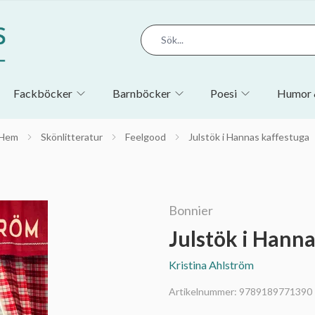
Fackböcker
Barnböcker
Poesi
Humor 
Hem
Skönlitteratur
Feelgood
Julstök i Hannas kaffestuga
Bonnier
Julstök i Hann
Kristina Ahlström
Artikelnummer:
9789189771390