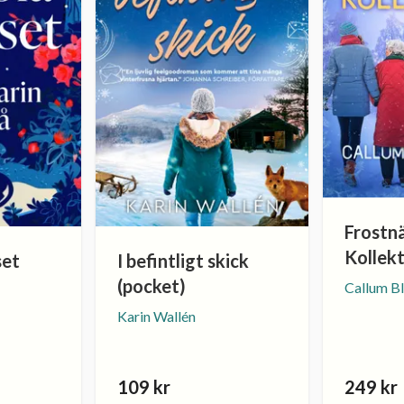
Frostnä
Kollekt
set
I befintligt skick
(pocket)
Callum B
Karin Wallén
109 kr
249 kr