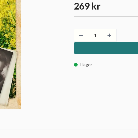
269 kr
I lager