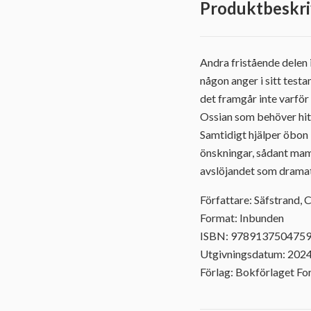
Produktbeskri
Andra fristående delen 
någon anger i sitt test
det framgår inte varför
Ossian som behöver hit
Samtidigt hjälper öbon
önskningar, sådant mam
avslöjandet som dramati
Författare: Säfstrand, 
Format: Inbunden
ISBN: 978913750475
Utgivningsdatum: 202
Förlag: Bokförlaget F