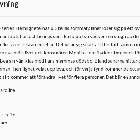
vning
i serien Hemligheternas ö. Stellas sommarplaner löser sig på ett ö
amente att hon och hennes son ska få bo två veckor i en stuga på de
 eller vems testamentet är. Det visar sig snart att fler fått samma
ta nya mål i livet och konstnären Monika som flydde utomlands fö
 Bea sin vän Klas med hans mammas dödsbo. Bland sakerna hittar 
man i hemlighet velat uppleva, och för varje fynd kommer de ett 
skt kommer att förändra livet för flera personer. Det blir en ann
Caroline
9
4-05-16
orum