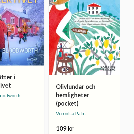
tter i
ivet
Olivlundar och
hemligheter
loodworth
(pocket)
Veronica Palm
109 kr