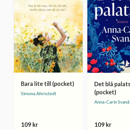
Bara lite till (pocket)
Det blå palat
(pocket)
Simona Ahrnstedt
Anna-Carin Svanå
109 kr
109 kr