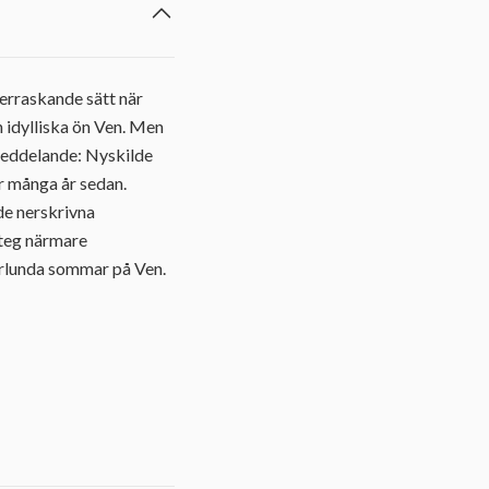
verraskande sätt när
n idylliska ön Ven. Men
 meddelande: Nyskilde
r många år sedan.
de nerskrivna
steg närmare
orlunda sommar på Ven.