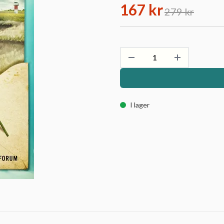
167 kr
279 kr
I lager