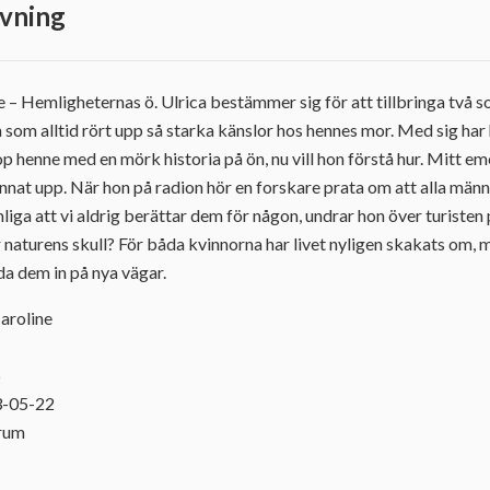
vning
rie – Hemligheternas ö. Ulrica bestämmer sig för att tillbringa tv
en som alltid rört upp så starka känslor hos hennes mor. Med sig ha
p henne med en mörk historia på ön, nu vill hon förstå hur. Mitt em
tannat upp. När hon på radion hör en forskare prata om att alla män
liga att vi aldrig berättar dem för någon, undrar hon över turisten
r naturens skull? För båda kvinnorna har livet nyligen skakats om, m
da dem in på nya vägar.
Caroline
5
3-05-22
orum