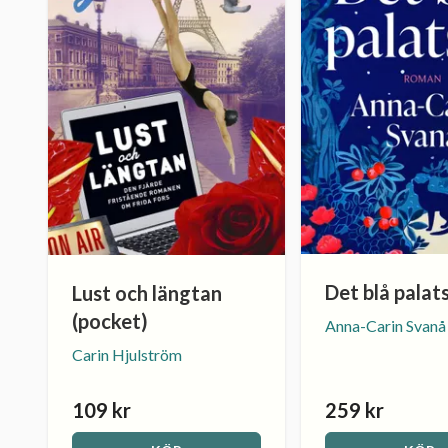
Det blå palat
Lust och längtan
(pocket)
Anna-Carin Svanå
Carin Hjulström
109 kr
259 kr