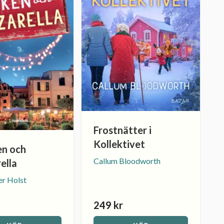
Frostnätter i
Kollektivet
n och
Callum Bloodworth
ella
er Holst
249 kr