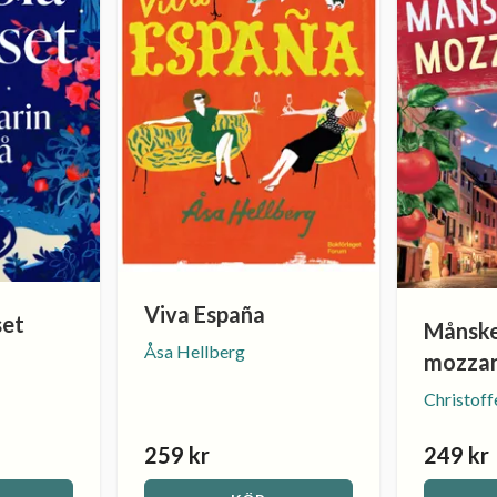
Viva España
set
Månske
Åsa Hellberg
mozzar
Christoff
259 kr
249 kr