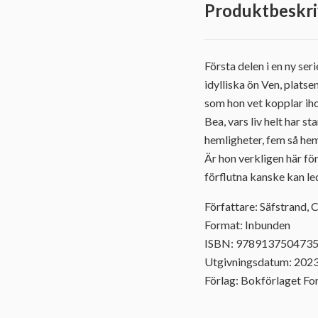
Produktbeskri
Första delen i en ny se
idylliska ön Ven, plats
som hon vet kopplar iho
Bea, vars liv helt har s
hemligheter, fem så hem
Är hon verkligen här fö
förflutna kanske kan le
Författare: Säfstrand, 
Format: Inbunden
ISBN: 978913750473
Utgivningsdatum: 202
Förlag: Bokförlaget F