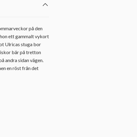
å sommarveckor på den
r hon ett gammalt vykort
ot Ulricas stuga bor
niskor bär på tretton
 på andra sidan vägen.
en en röst från det