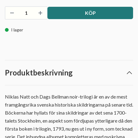
KÖP
I lager
Produktbeskrivning
Niklas Natt och Dags Bellman noir-trilogi är en av de mest
framgångsrika svenska historiska skildringarna på senare tid.
Böckerna har hyllats för sina skildringar av det sena 1700-
talets Stockholm, en aspekt som fördjupas ytterligare då den
första boken i trilogin, 1793, nu ges ut i ny form, som tecknad
serie. Det inbundna albumet kompletteras med nyskrivna