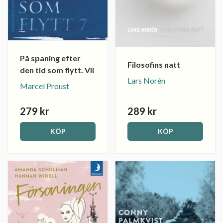
På spaning efter
Filosofins natt
den tid som flytt. VII
Lars Norén
Marcel Proust
279 kr
289 kr
KÖP
KÖP