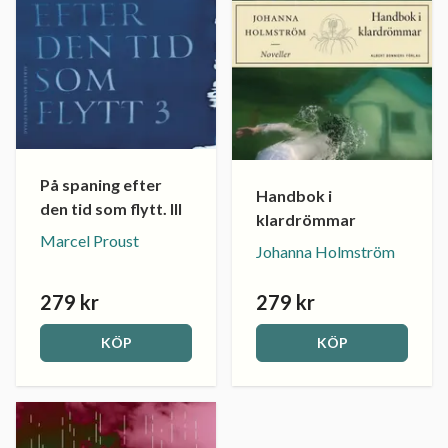
På spaning efter
Handbok i
den tid som flytt. III
klardrömmar
Marcel Proust
Johanna Holmström
279 kr
279 kr
KÖP
KÖP