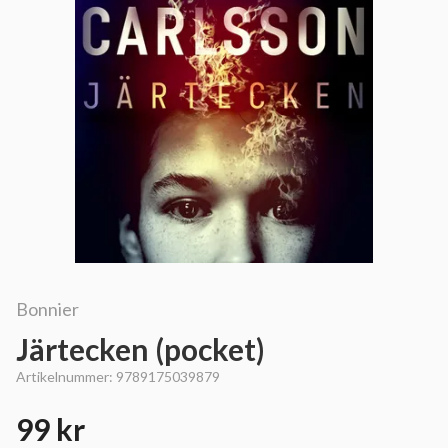
Bonnier
Järtecken (pocket)
Artikelnummer:
9789175039879
99 kr