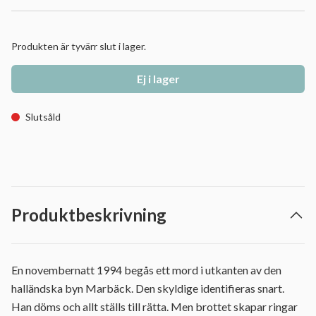
Produkten är tyvärr slut i lager.
Ej i lager
Slutsåld
Produktbeskrivning
En novembernatt 1994 begås ett mord i utkanten av den
halländska byn Marbäck. Den skyldige identifieras snart.
Han döms och allt ställs till rätta. Men brottet skapar ringar