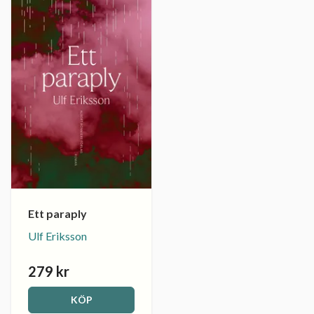
Ett paraply
Ulf Eriksson
279 kr
KÖP