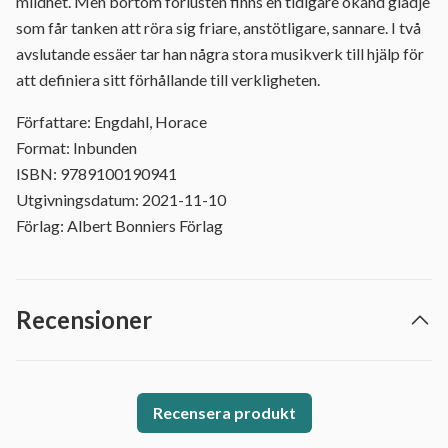
mildhet. Men bortom förlusten finns en tidigare okänd glädje
som får tanken att röra sig friare, anstötligare, sannare. I två
avslutande essäer tar han några stora musikverk till hjälp för
att definiera sitt förhållande till verkligheten.
Författare: Engdahl, Horace
Format: Inbunden
ISBN: 9789100190941
Utgivningsdatum: 2021-11-10
Förlag: Albert Bonniers Förlag
Recensioner
Recensera produkt