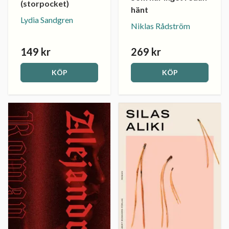
(storpocket)
hänt
Lydia Sandgren
Niklas Rådström
149 kr
269 kr
KÖP
KÖP