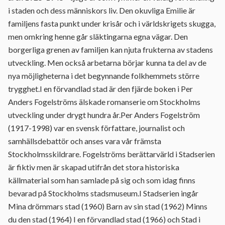
i staden och dess människors liv. Den okuvliga Emilie är
familjens fasta punkt under krisår och i världskrigets skugga,
men omkring henne går släktingarna egna vägar. Den
borgerliga grenen av familjen kan njuta frukterna av stadens
utveckling. Men också arbetarna börjar kunna ta del av de
nya möjligheterna i det begynnande folkhemmets större
trygghet.I en förvandlad stad är den fjärde boken i Per
Anders Fogelströms älskade romanserie om Stockholms
utveckling under drygt hundra år.Per Anders Fogelström
(1917-1998) var en svensk författare, journalist och
samhällsdebattör och anses vara vår främsta
Stockholmsskildrare. Fogelströms berättarvärld i Stadserien
är fiktiv men är skapad utifrån det stora historiska
källmaterial som han samlade på sig och som idag finns
bevarad på Stockholms stadsmuseum.I Stadserien ingår
Mina drömmars stad (1960) Barn av sin stad (1962) Minns
du den stad (1964) I en förvandlad stad (1966) och Stad i