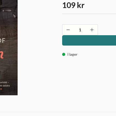
109 kr
I lager