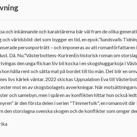
vning
jupa och inkännande och karaktärerna bär väl fram de olika genera
och världsbild: det som bygger en tid, en epok.”Sundsvalls Tidni
nserade personporträtt – och imponeras av att romanförfattaren i
k lust. Då. Nu."Västerbottens-KurirenEn historisk roman om storsl
tvingas den unga flickan Siv bli kocka i en skogshuggarkoja i Väste
 hon hålla rent och sätta mat på bordet till tio män. Det blir en o
nes livs kärlek väntar. 2022 skickas Uppsalabon Eva till Västerbot
otester mot en av skogsbolagets avverkningar. När motsättningar
ster och samebyn, men i spåren av konflikten hittar hon också ledtr
myren" är den första delen i serien "Timmerfolk", en romansvit där 
om den storslagna svenska skogen och de konflikter som omger de
rika