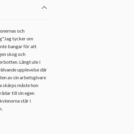
tionernas och
ng"Jag tycker om
nte bangar för att
agen skog och
rbotten. Långt ute i
mvälvande upplevelse där
ten av sin arbetsgivare
na skärps måste hon
ådar till sin egen
kvinnorna står i
n.