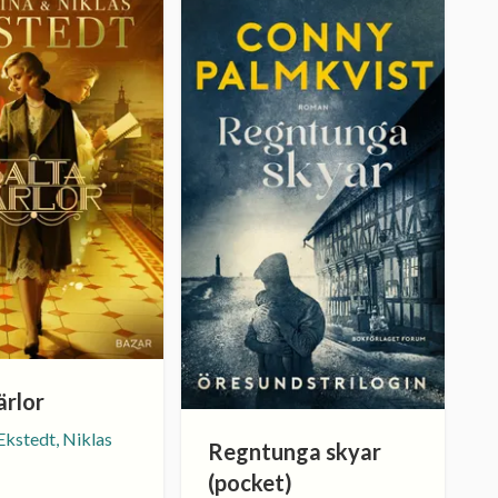
ärlor
Ekstedt, Niklas
Regntunga skyar
(pocket)