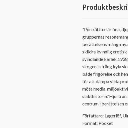
Produktbeskri
”Porträttten är fina, d
gruppernas resonemang 
berättelsens många nya
skildra kvinnlig erotis
svindlande kärlek.1938 
skogen i sträng kyla ska
både frigörelse och hen
för att dämpa vilda pr
möta media, miljöaktivi
släkthistoria."Hjortron
centrum i berättelsen 
Författare: Lagerlöf, Ul
Format: Pocket