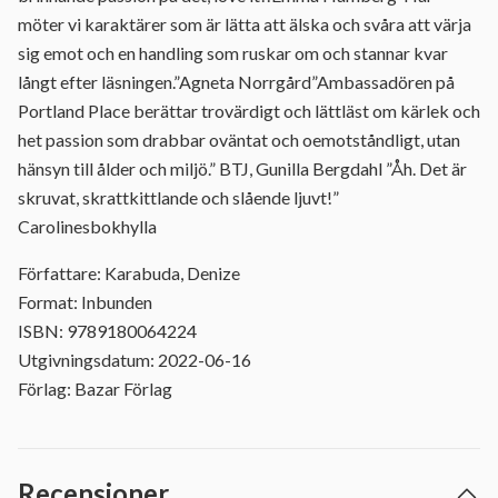
möter vi karaktärer som är lätta att älska och svåra att värja
sig emot och en handling som ruskar om och stannar kvar
långt efter läsningen.”Agneta Norrgård”Ambassadören på
Portland Place berättar trovärdigt och lättläst om kärlek och
het passion som drabbar oväntat och oemotståndligt, utan
hänsyn till ålder och miljö.” BTJ, Gunilla Bergdahl ”Åh. Det är
skruvat, skrattkittlande och slående ljuvt!”
Carolinesbokhylla
Författare: Karabuda, Denize
Format: Inbunden
ISBN: 9789180064224
Utgivningsdatum: 2022-06-16
Förlag: Bazar Förlag
Recensioner