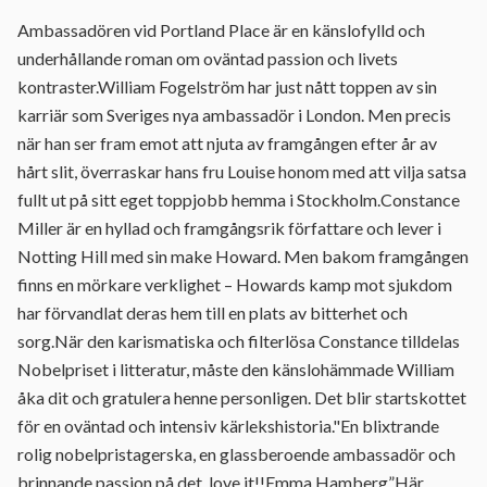
Ambassadören vid Portland Place är en känslofylld och
underhållande roman om oväntad passion och livets
kontraster.William Fogelström har just nått toppen av sin
karriär som Sveriges nya ambassadör i London. Men precis
när han ser fram emot att njuta av framgången efter år av
hårt slit, överraskar hans fru Louise honom med att vilja satsa
fullt ut på sitt eget toppjobb hemma i Stockholm.Constance
Miller är en hyllad och framgångsrik författare och lever i
Notting Hill med sin make Howard. Men bakom framgången
finns en mörkare verklighet – Howards kamp mot sjukdom
har förvandlat deras hem till en plats av bitterhet och
sorg.När den karismatiska och filterlösa Constance tilldelas
Nobelpriset i litteratur, måste den känslohämmade William
åka dit och gratulera henne personligen. Det blir startskottet
för en oväntad och intensiv kärlekshistoria."En blixtrande
rolig nobelpristagerska, en glassberoende ambassadör och
brinnande passion på det, love it!!Emma Hamberg”Här