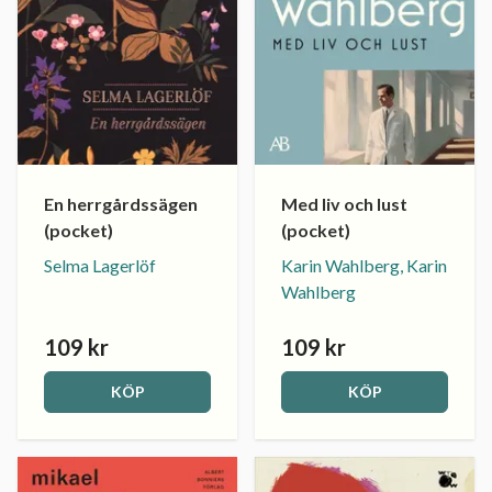
En herrgårdssägen
Med liv och lust
(pocket)
(pocket)
Selma Lagerlöf
Karin Wahlberg, Karin
Wahlberg
109 kr
109 kr
KÖP
KÖP