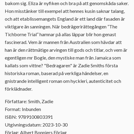
bakom sig. Eliza är nyfiken och bra på att genomskåda saker.
Hon misstänker till exempel att hennes kusin saknar talang,
och att etablissemangets England är ett land där fasaden är
viktigare än sanningen. När bedrägerirättegången ”The
Tichborne Trial” hamnar på allas läppar blir hon genast
fascinerad. Vem är mannen från Australien som hävdar att
han är den rättmätige arvingen till gods och titlar, och vem är
egentligen mr Bogle, den mystiske man från Jamaica som
kallats som vittne? "Bedragaren" är Zadie Smiths första
historiska roman, baserad på verkliga händelser, en
gnistrande intelligent roman om hyckleri, autenticitet och
förklädnader.
Författare: Smith, Zadie
Format: Inbunden
ISBN: 9789100803391
Utgivningsdatum: 2023-10-30
Förlag: Albert Bonniers Förlag