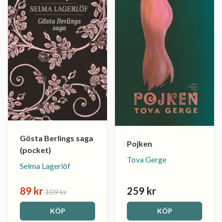
Gösta Berlings saga
Pojken
(pocket)
Tova Gerge
Selma Lagerlöf
89 kr
259 kr
109 kr
KÖP
KÖP