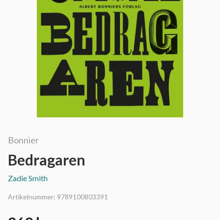
Bonnier
Bedragaren
Zadie Smith
Artikelnummer:
9789100803391