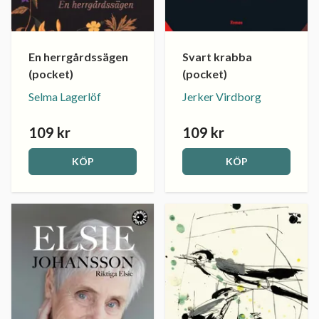
En herrgårdssägen
Svart krabba
(pocket)
(pocket)
Selma Lagerlöf
Jerker Virdborg
109 kr
109 kr
KÖP
KÖP