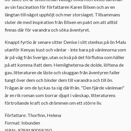
av sin fascination för författaren Karen Blixen och av en
längtan till något upphöjt och mer storslaget. Tillsammans
sluter de med inspiration från Blixen en pakt om att alltid
finnas där för varandra och söka äventyret.
Knappt fyrtio år senare sitter Denise i sitt stenhus på ön Malu
utanför Kenyas kust och väntar - inte bara på väninnorna som
är på väg från Sverige, utan också på det förflutna som håller
på att komma ifatt dem. Hemligheterna de dolde, löftena de
gav, litteraturen de läste och skuggan från äventyren faller
tungt över dem och binder dem till varandra och till ön.
Frågan är om de lyckas ta sig därifrån. "Den fjärde väninnan"
är en rik roman som borrar djupt i vänskap, litteraturens
förtrollande kraft och drömmen om ett större liv.
Författare: Thorfinn, Helena
Format: Inbunden
ISBN: 9789190058350