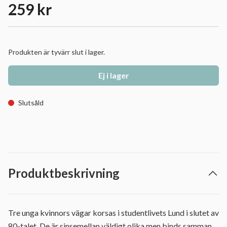
259 kr
Produkten är tyvärr slut i lager.
Ej i lager
Slutsåld
Produktbeskrivning
Tre unga kvinnors vägar korsas i studentlivets Lund i slutet av
80-talet. De är sinsemellan väldigt olika men binds samman