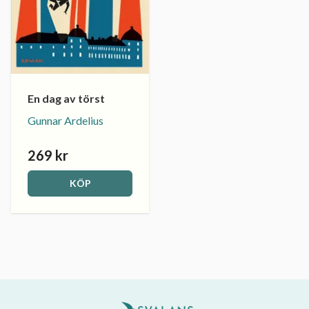
En dag av törst
Gunnar Ardelius
269 kr
KÖP