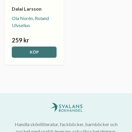
Dalai Larsson
Ola Norén, Roland
Ulvselius
259 kr
KÖP
Handla skönlitteratur, fackböcker, barnböcker och
pocket med snabb leverans och säkra betalningar.