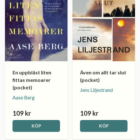
En uppblåst liten
Även om allt tar slut
fittas memoarer
(pocket)
(pocket)
Jens Liljestrand
Aase Berg
109 kr
109 kr
KÖP
KÖP