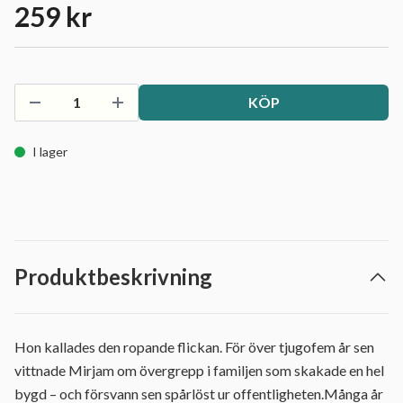
259 kr
KÖP
I lager
Produktbeskrivning
Hon kallades den ropande flickan. För över tjugofem år sen
vittnade Mirjam om övergrepp i familjen som skakade en hel
bygd – och försvann sen spårlöst ur offentligheten.Många år