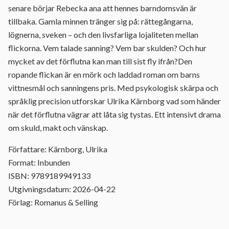
senare börjar Rebecka ana att hennes barndomsvän är
tillbaka. Gamla minnen tränger sig på: rättegångarna,
lögnerna, sveken – och den livsfarliga lojaliteten mellan
flickorna. Vem talade sanning? Vem bar skulden? Och hur
mycket av det förflutna kan man till sist fly ifrån?Den
ropande flickan är en mörk och laddad roman om barns
vittnesmål och sanningens pris. Med psykologisk skärpa och
språklig precision utforskar Ulrika Kärnborg vad som händer
när det förflutna vägrar att låta sig tystas. Ett intensivt drama
om skuld, makt och vänskap.
Författare: Kärnborg, Ulrika
Format: Inbunden
ISBN: 9789189949133
Utgivningsdatum: 2026-04-22
Förlag: Romanus & Selling