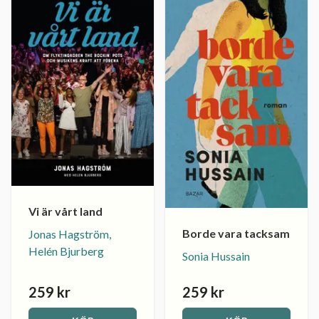
Vi är vårt land
Borde vara tacksam
Jonas Hagström,
Helén Bjurberg
Sonia Hussain
259 kr
259 kr