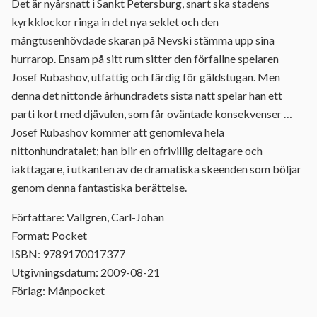
Det är nyårsnatt i Sankt Petersburg, snart ska stadens
kyrkklockor ringa in det nya seklet och den
mångtusenhövdade skaran på Nevski stämma upp sina
hurrarop. Ensam på sitt rum sitter den förfallne spelaren
Josef Rubashov, utfattig och färdig för gäldstugan. Men
denna det nittonde århundradets sista natt spelar han ett
parti kort med djävulen, som får oväntade konsekvenser …
Josef Rubashov kommer att genomleva hela
nittonhundratalet; han blir en ofrivillig deltagare och
iakttagare, i utkanten av de dramatiska skeenden som böljar
genom denna fantastiska berättelse.
Författare: Vallgren, Carl-Johan
Format: Pocket
ISBN: 9789170017377
Utgivningsdatum: 2009-08-21
Förlag: Månpocket