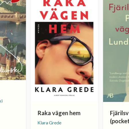
ki
Raka vägen hem
Fjärils
(pocke
Klara Grede