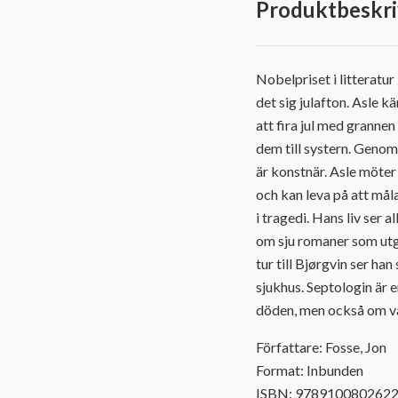
Produktbeskri
Nobelpriset i litteratu
det sig julafton. Asle k
att fira jul med granne
dem till systern. Genom
är konstnär. Asle möter 
och kan leva på att måla
i tragedi. Hans liv ser 
om sju romaner som utg
tur till Bjørgvin ser ha
sjukhus. Septologin är 
döden, men också om vad 
Författare: Fosse, Jon
Format: Inbunden
ISBN: 978910080262