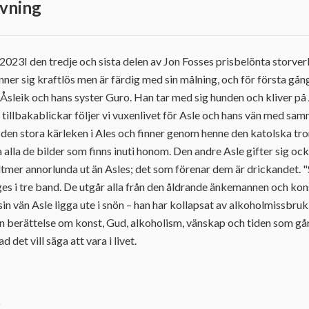
vning
r 2023I den tredje och sista delen av Jon Fosses prisbelönta storve
änner sig kraftlös men är färdig med sin målning, och för första gång
n Åsleik och hans syster Guro. Han tar med sig hunden och kliver på
 tillbakablickar följer vi vuxenlivet för Asle och hans vän med s
den stora kärleken i Ales och finner genom henne den katolska tron, 
 alla de bilder som finns inuti honom. Den andre Asle gifter sig oc
alltmer annorlunda ut än Asles; det som förenar dem är drickandet. "
es i tre band. De utgår alla från den åldrande änkemannen och kon
n sin vän Asle ligga ute i snön – han har kollapsat av alkoholmissbruk
en berättelse om konst, Gud, alkoholism, vänskap och tiden som gå
det vill säga att vara i livet.
2