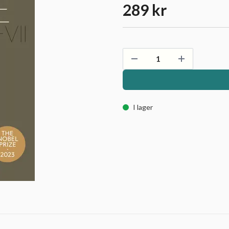
289 kr
I lager