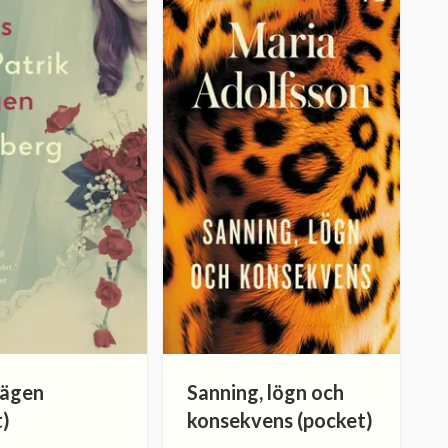
vägen
Sanning, lögn och
t)
konsekvens (pocket)