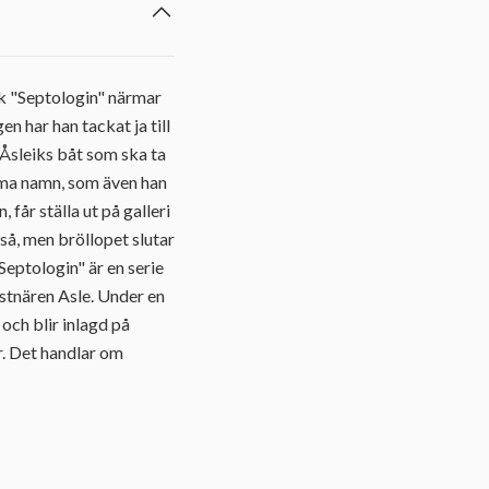
rk "Septologin" närmar
en har han tackat ja till
 Åsleiks båt som ska ta
amma namn, som även han
får ställa ut på galleri
kså, men bröllopet slutar
Septologin" är en serie
stnären Asle. Under en
 och blir inlagd på
r. Det handlar om