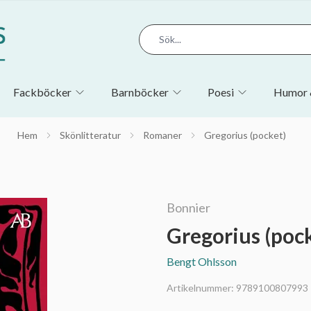
Fackböcker
Barnböcker
Poesi
Humor 
Hem
Skönlitteratur
Romaner
Gregorius (pocket)
Bonnier
Gregorius (poc
Bengt Ohlsson
Artikelnummer:
9789100807993