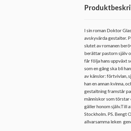
Produktbeskri
I sin roman Doktor Gla
avskyvärda gestalter. P
slutet av romanen berö
berättar pastorn själv o
får följa hans uppväxt 
som en gång ska bli han
av känslor: förtvivlan, 
han en annan kvinna, och
gestaltning framstår p
människor som törstar ef
gäller honom själv.Till 
Stockholm. PS. Bengt O
allvarsamma leken geno