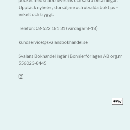
pocket med snabb leverans och säkra betalningar.
Upptäck nyheter, storsäljare och utvalda boktips –
enkelt och tryggt.
Telefon: 08-522 181 31 (vardagar 8-18)
kundservice@svalansbokhandel.se
Svalans Bokhandel ingår i Bonnierförlagen AB org.nr
556023-8445