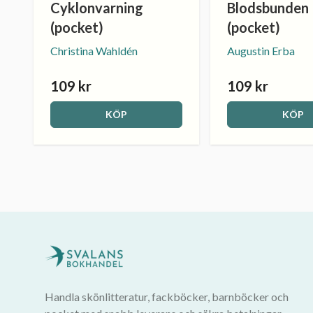
Cyklonvarning
Blodsbunden
(pocket)
(pocket)
Christina Wahldén
Augustin Erba
109 kr
109 kr
KÖP
KÖP
Handla skönlitteratur, fackböcker, barnböcker och