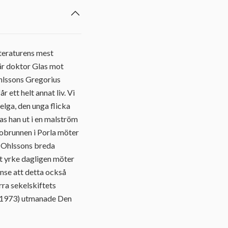
teraturens mest
När doktor Glas mot
Ohlssons Gregorius
 ett helt annat liv. Vi
elga, den unga flicka
as han ut i en malström
lsobrunnen i Porla möter
gt Ohlssons breda
t yrke dagligen möter
inse att detta också
rra sekelskiftets
( 1973) utmanade Den