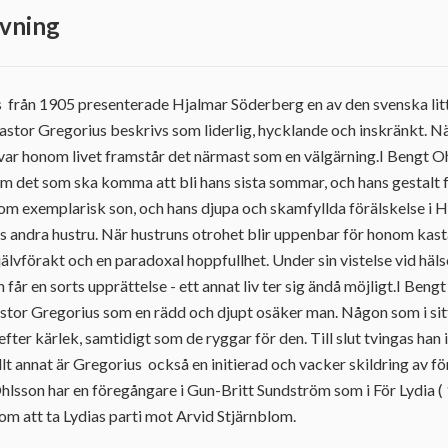
vning
s från 1905 presenterade Hjalmar Söderberg en av den svenska lit
astor Gregorius beskrivs som liderlig, hycklande och inskränkt. 
var honom livet framstår det närmast som en välgärning.I Bengt 
m det som ska komma att bli hans sista sommar, och hans gestalt får
som exemplarisk son, och hans djupa och skamfyllda förälskelse i H
s andra hustru. När hustruns otrohet blir uppenbar för honom kast
självförakt och en paradoxal hoppfullhet. Under sin vistelse vid hä
 får en sorts upprättelse - ett annat liv ter sig ändå möjligt.I Ben
astor Gregorius som en rädd och djupt osäker man. Någon som i sit
ter kärlek, samtidigt som de ryggar för den. Till slut tvingas han 
allt annat är Gregorius också en initierad och vacker skildring av fö
hlsson har en föregångare i Gun-Britt Sundström som i För Lydia 
m att ta Lydias parti mot Arvid Stjärnblom.