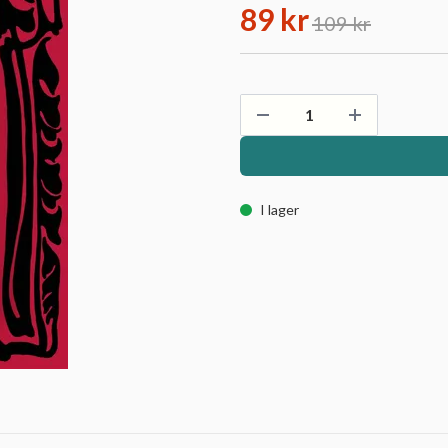
89 kr
109 kr
I lager