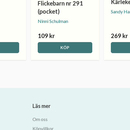
Kärleke
Flickebarn nr 291
(pocket)
Sandy Ha
Ninni Schulman
109 kr
269 kr
KÖP
Läs mer
Om oss
Köpvillkor