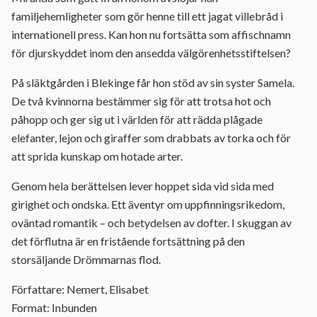
familjehemligheter som gör henne till ett jagat villebråd i
internationell press. Kan hon nu fortsätta som affischnamn
för djurskyddet inom den ansedda välgörenhetsstiftelsen?
På släktgården i Blekinge får hon stöd av sin syster Samela.
De två kvinnorna bestämmer sig för att trotsa hot och
påhopp och ger sig ut i världen för att rädda plågade
elefanter, lejon och giraffer som drabbats av torka och för
att sprida kunskap om hotade arter.
Genom hela berättelsen lever hoppet sida vid sida med
girighet och ondska. Ett äventyr om uppfinningsrikedom,
oväntad romantik – och betydelsen av dofter. I skuggan av
det förflutna är en fristående fortsättning på den
storsäljande Drömmarnas flod.
Författare: Nemert, Elisabet
Format: Inbunden