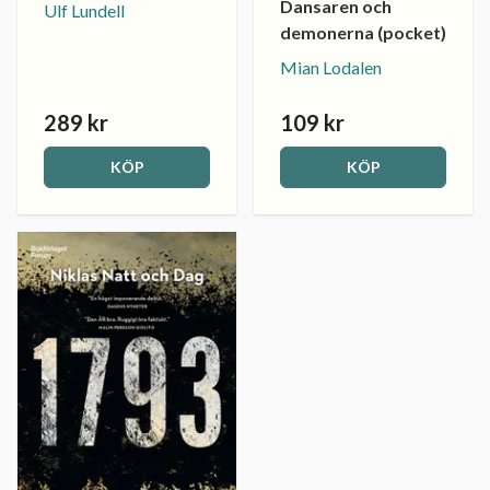
Dansaren och
Ulf Lundell
demonerna (pocket)
Mian Lodalen
289 kr
109 kr
KÖP
KÖP