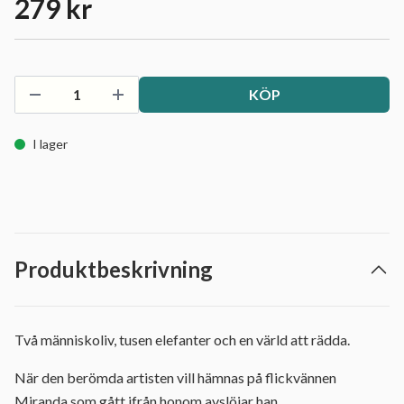
279 kr
KÖP
I lager
Produktbeskrivning
Två människoliv, tusen elefanter och en värld att rädda.
När den berömda artisten vill hämnas på flickvännen
Miranda som gått ifrån honom avslöjar han