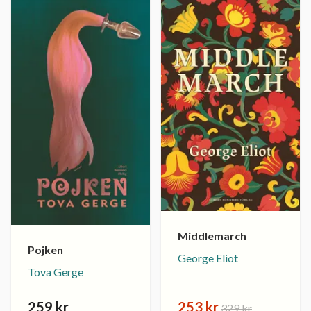
Middlemarch
Pojken
George Eliot
Tova Gerge
259 kr
253 kr
329 kr