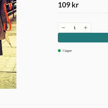
109 kr
I lager