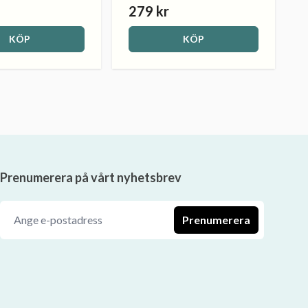
279 kr
KÖP
KÖP
Prenumerera på vårt nyhetsbrev
Prenumerera