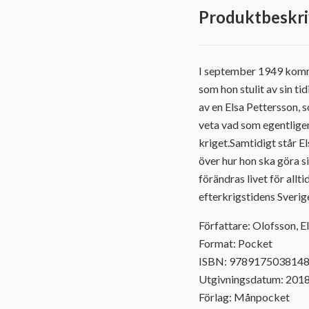
Produktbeskri
I september 1949 komme
som hon stulit av sin t
av en Elsa Pettersson, s
veta vad som egentlige
kriget.Samtidigt står E
över hur hon ska göra s
förändras livet för all
efterkrigstidens Sverig
Författare: Olofsson, El
Format: Pocket
ISBN: 978917503814
Utgivningsdatum: 201
Förlag: Månpocket