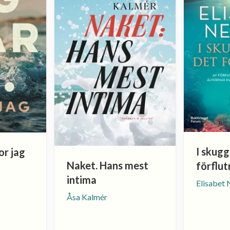
I skugg
or jag
Naket. Hans mest
förflut
intima
Elisabet
Åsa Kalmér