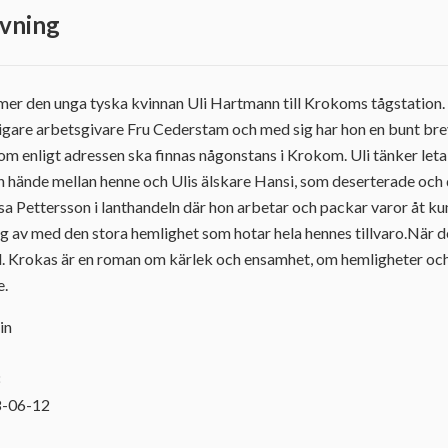
vning
r den unga tyska kvinnan Uli Hartmann till Krokoms tågstation. 
idigare arbetsgivare Fru Cederstam och med sig har hon en bunt brev
om enligt adressen ska finnas någonstans i Krokom. Uli tänker leta 
n hände mellan henne och Ulis älskare Hansi, som deserterade och
lsa Pettersson i lanthandeln där hon arbetar och packar varor åt 
ig av med den stora hemlighet som hotar hela hennes tillvaro.När 
tid. Krokas är en roman om kärlek och ensamhet, om hemligheter oc
e.
in
8
8-06-12