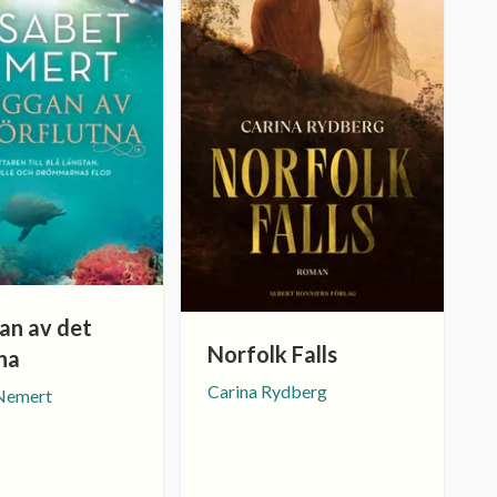
an av det
Norfolk Falls
na
Carina Rydberg
 Nemert