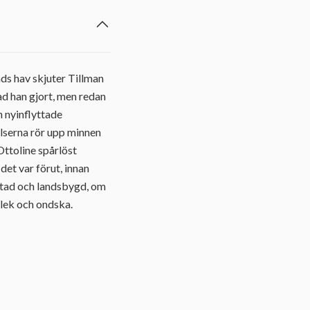
nds hav skjuter Tillman
ad han gjort, men redan
n nyinflyttade
lserna rör upp minnen
 Ottoline spårlöst
et var förut, innan
 stad och landsbygd, om
rlek och ondska.