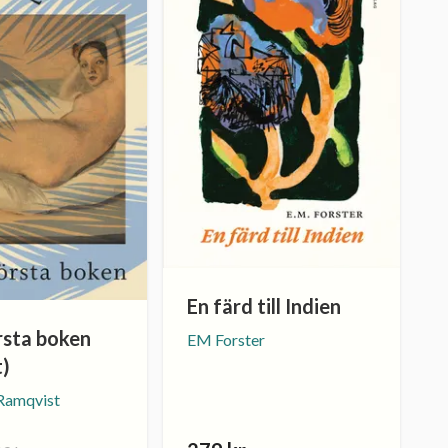
En färd till Indien
rsta boken
EM Forster
t)
 Ramqvist