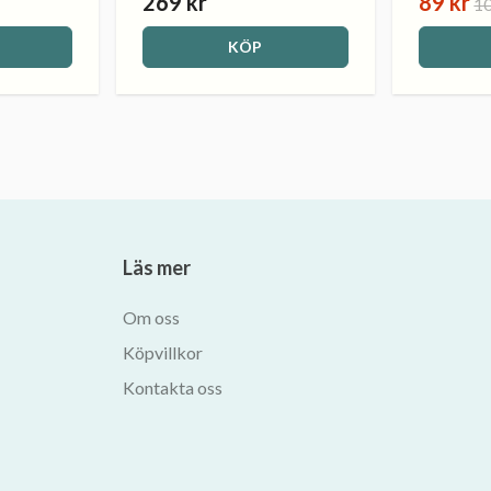
269 kr
89 kr
10
KÖP
Läs mer
Om oss
Köpvillkor
Kontakta oss