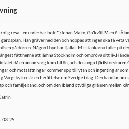
vning
trolig resa - en underbar bok!" /Johan Malm, Go'kvällPå en ö i Åla
n gårdsplan. Han gräver ned den och hoppas att ingen ska få veta v
isen på dörren. Någon i byn har tjallat. Misstankarna faller på de
ångest fått henne att lämna Stockholm och ompröva sitt liv.Hände
ttiotalet då en annan varg kom till ön, och den unga fjärilsforskaren
gar och motsättningar kommer upp till ytan och ingenting är som d
rg.Vargskytten är en berättelse om Sverige i dag. Den handlar om
ap och familjeband, och om den ibland otydliga gränsen mellan kä
Catrin
2
4-03-25