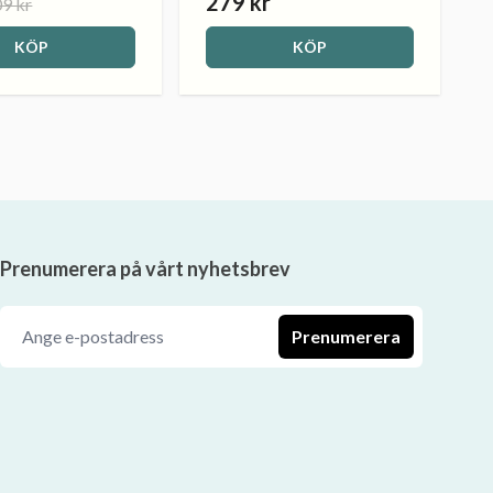
279 kr
9 kr
KÖP
KÖP
Prenumerera på vårt nyhetsbrev
Prenumerera