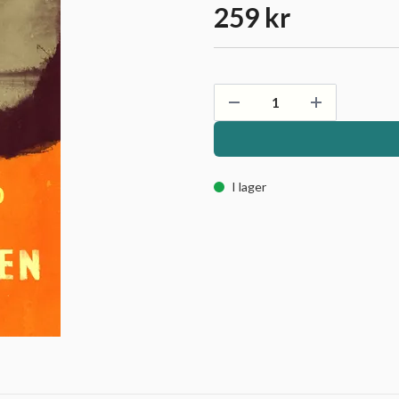
259 kr
I lager