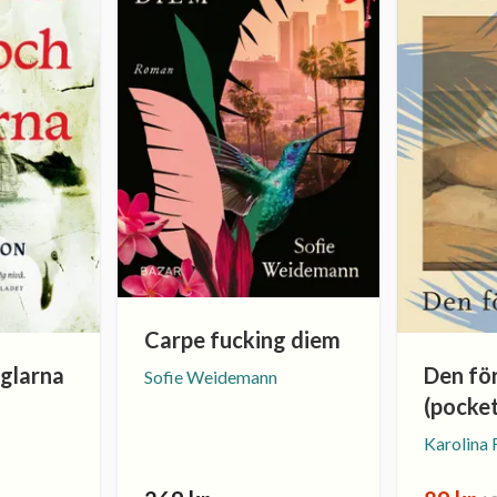
Carpe fucking diem
åglarna
Den fö
Sofie Weidemann
(pocke
Karolina