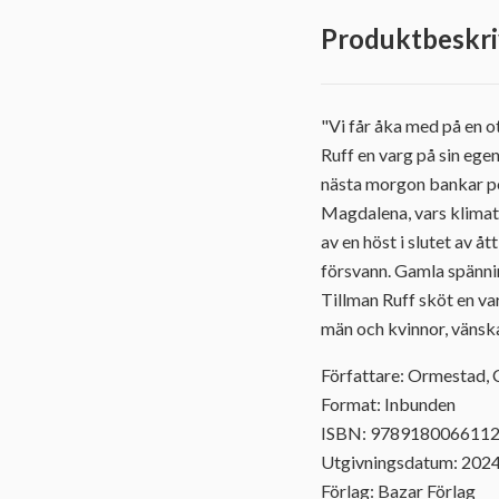
Produktbeskri
"Vi får åka med på en o
Ruff en varg på sin ege
nästa morgon bankar pol
Magdalena, vars klimat
av en höst i slutet av å
försvann. Gamla spännin
Tillman Ruff sköt en va
män och kvinnor, vänsk
Författare: Ormestad, 
Format: Inbunden
ISBN: 978918006611
Utgivningsdatum: 202
Förlag: Bazar Förlag