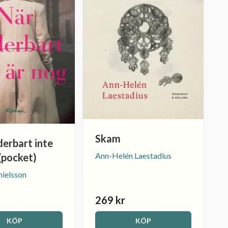
Skam
derbart inte
Ann-Helén Laestadius
(pocket)
nielsson
269 kr
KÖP
KÖP