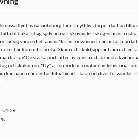
vning
lsmässa flyr Lovisa Göteborg för ett nytt liv i torpet där hon till
itta tillbaka till sig själv och sitt skrivande. I skogen finns tröst 
visar sig vara en helt annan.När en försvunnen man hittas mördad riv
krafter har kommit i rörelse. Skam och skuld sipprar fram och en f
man lita på? De starka porträtten av Lovisa och de andra kvinnor
tag och skakar om. "Dy" är en mörk och omtumlande historia som i
 kan hända när det förflutna hinner i kapp och livet förvandlas till
a
5
6-04-28
ing