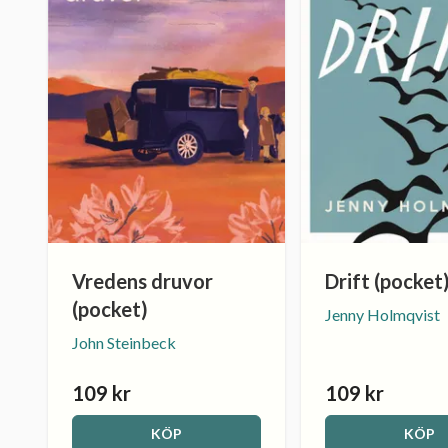
Vredens druvor
Drift (pocket
(pocket)
Jenny Holmqvist
John Steinbeck
109 kr
109 kr
KÖP
KÖP