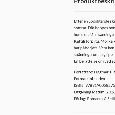
Produktbeskri
Efter en uppslitande ski
somrar. Där hoppas hon h
hon tror. Men sanningen 
Kättilstorp itu. Mörka 
har påbörjats. Vem kan 
spänningsroman griper 
En berättelse om vad som
Författare: Hagmar, Pi
Format: Inbunden
ISBN: 978919005827
Utgivningsdatum: 202
Förlag: Romanus & Sell