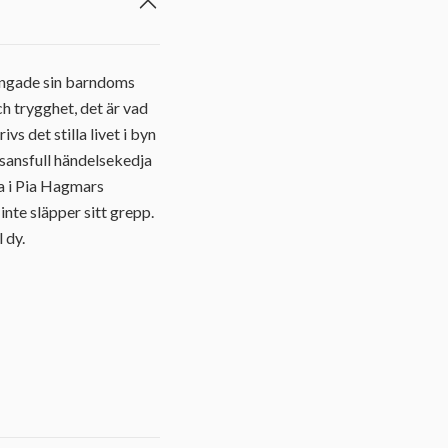
bringade sin barndoms
och trygghet, det är vad
s det stilla livet i byn
asansfull händelsekedja
na i Pia Hagmars
nte släpper sitt grepp.
 dy.