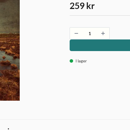
259 kr
I lager