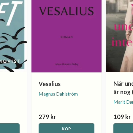
)
När un
Vesalius
är nog 
Magnus Dahlström
Marit Da
279 kr
109 kr
KÖP