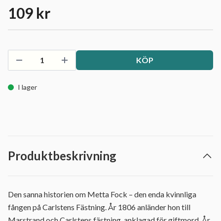
109 kr
KÖP
I lager
Produktbeskrivning
Den sanna historien om Metta Fock – den enda kvinnliga
fången på Carlstens Fästning. År 1806 anländer hon till
Marstrand och Carlstens fästning, anklagad för giftmord. År