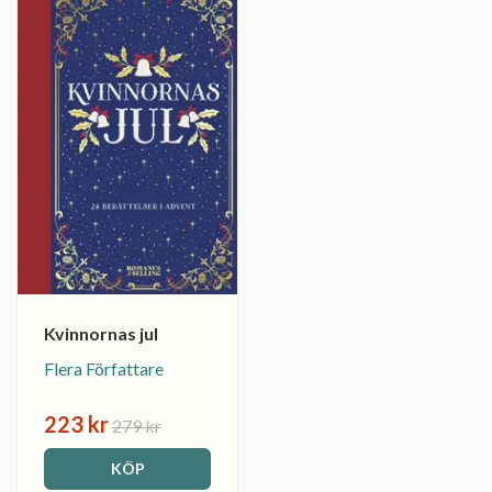
Kvinnornas jul
Flera Författare
223 kr
279 kr
KÖP