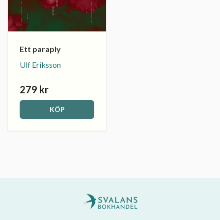
Ett paraply
Ulf Eriksson
279 kr
KÖP