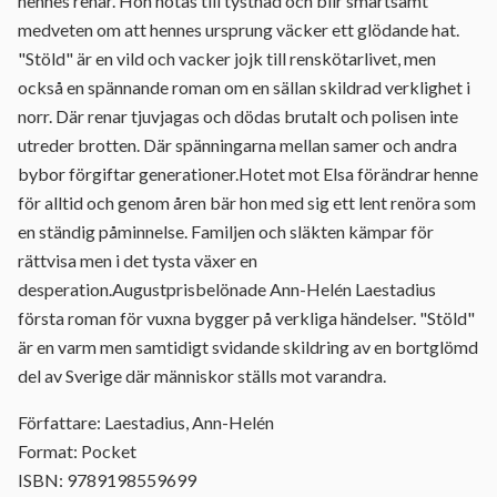
hennes renar. Hon hotas till tystnad och blir smärtsamt
medveten om att hennes ursprung väcker ett glödande hat.
"Stöld" är en vild och vacker jojk till renskötarlivet, men
också en spännande roman om en sällan skildrad verklighet i
norr. Där renar tjuvjagas och dödas brutalt och polisen inte
utreder brotten. Där spänningarna mellan samer och andra
bybor förgiftar generationer.Hotet mot Elsa förändrar henne
för alltid och genom åren bär hon med sig ett lent renöra som
en ständig påminnelse. Familjen och släkten kämpar för
rättvisa men i det tysta växer en
desperation.Augustprisbelönade Ann-Helén Laestadius
första roman för vuxna bygger på verkliga händelser. "Stöld"
är en varm men samtidigt svidande skildring av en bortglömd
del av Sverige där människor ställs mot varandra.
Författare: Laestadius, Ann-Helén
Format: Pocket
ISBN: 9789198559699