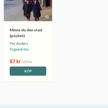
Minns du den stad
(pocket)
Per Anders
Fogelström
87 kr
109 kr
KÖP