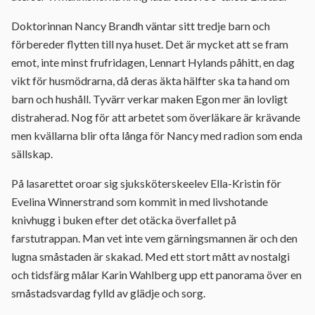
Doktorinnan Nancy Brandh väntar sitt tredje barn och
förbereder flytten till nya huset. Det är mycket att se fram
emot, inte minst frufridagen, Lennart Hylands påhitt, en dag
vikt för husmödrarna, då deras äkta hälfter ska ta hand om
barn och hushåll. Tyvärr verkar maken Egon mer än lovligt
distraherad. Nog för att arbetet som överläkare är krävande
men kvällarna blir ofta långa för Nancy med radion som enda
sällskap.
På lasarettet oroar sig sjuksköterskeelev Ella-Kristin för
Evelina Winnerstrand som kommit in med livshotande
knivhugg i buken efter det otäcka överfallet på
farstutrappan. Man vet inte vem gärningsmannen är och den
lugna småstaden är skakad. Med ett stort mått av nostalgi
och tidsfärg målar Karin Wahlberg upp ett panorama över en
småstadsvardag fylld av glädje och sorg.