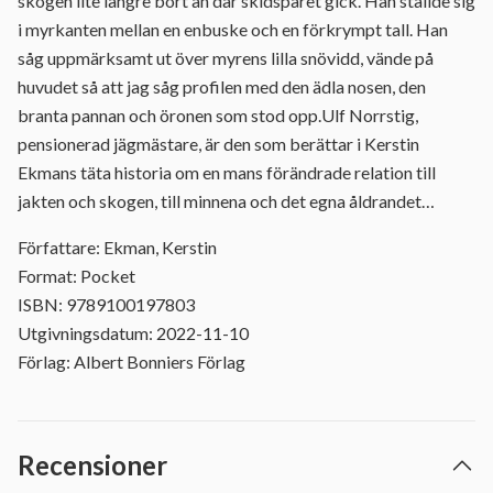
skogen lite längre bort än där skidspåret gick. Han ställde sig
i myrkanten mellan en enbuske och en förkrympt tall. Han
såg uppmärksamt ut över myrens lilla snövidd, vände på
huvudet så att jag såg profilen med den ädla nosen, den
branta pannan och öronen som stod opp.Ulf Norrstig,
pensionerad jägmästare, är den som berättar i Kerstin
Ekmans täta historia om en mans förändrade relation till
jakten och skogen, till minnena och det egna åldrandet…
Författare: Ekman, Kerstin
Format: Pocket
ISBN: 9789100197803
Utgivningsdatum: 2022-11-10
Förlag: Albert Bonniers Förlag
Recensioner