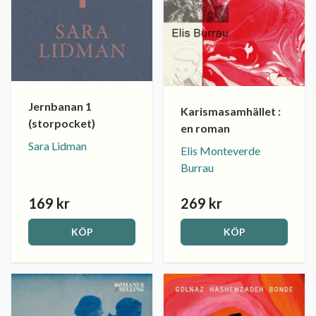
Jernbanan 1
Karismasamhället :
(storpocket)
en roman
Sara Lidman
Elis Monteverde
Burrau
169 kr
269 kr
KÖP
KÖP