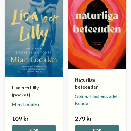
Naturliga
beteenden
Lisa och Lilly
(pocket)
Golnaz Hashemzadeh
Bonde
Mian Lodalen
109 kr
279 kr
KÖP
KÖP