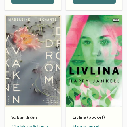
Livlina (pocket)
Vaken dröm
Happy Jankell
Madeleine Schantz