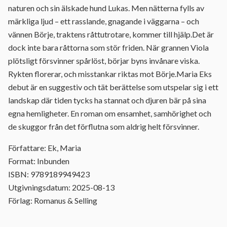
naturen och sin älskade hund Lukas. Men nätterna fylls av
märkliga ljud – ett rasslande, gnagande i väggarna – och
vännen Börje, traktens råttutrotare, kommer till hjälp.Det är
dock inte bara råttorna som stör friden. När grannen Viola
plötsligt försvinner spårlöst, börjar byns invånare viska.
Rykten florerar, och misstankar riktas mot Börje.Maria Eks
debut är en suggestiv och tät berättelse som utspelar sig i ett
landskap där tiden tycks ha stannat och djuren bär på sina
egna hemligheter. En roman om ensamhet, samhörighet och
de skuggor från det förflutna som aldrig helt försvinner.
Författare: Ek, Maria
Format: Inbunden
ISBN: 9789189949423
Utgivningsdatum: 2025-08-13
Förlag: Romanus & Selling