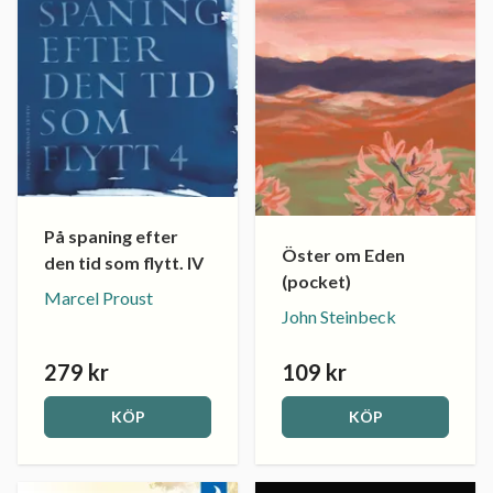
På spaning efter
Öster om Eden
den tid som flytt. IV
(pocket)
Marcel Proust
John Steinbeck
279 kr
109 kr
KÖP
KÖP