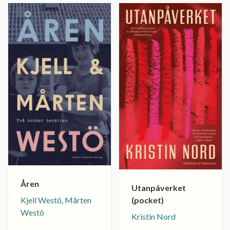
Åren
Utanpåverket
(pocket)
Kjell Westö, Mårten
Westö
Kristin Nord