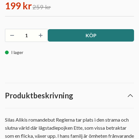
199 kr
259 kr
KÖP
I lager
Produktbeskrivning
Silas Alikis romandebut Reglerna tar plats i den strama och
slutna värld där lågstadiepojken Ette, som vissa betraktar
som en flicka, växer upp. I hans familj är ömheten frånvarande