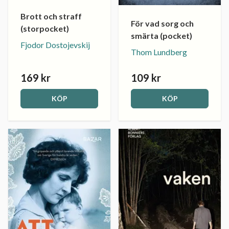
Brott och straff
För vad sorg och
(storpocket)
smärta (pocket)
Fjodor Dostojevskij
Thom Lundberg
169 kr
109 kr
KÖP
KÖP