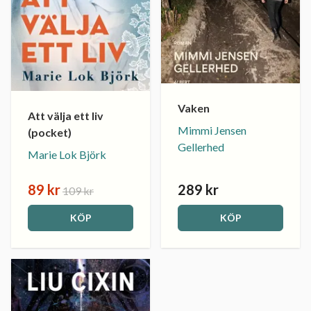
Vaken
Att välja ett liv
Mimmi Jensen
(pocket)
Gellerhed
Marie Lok Björk
89 kr
289 kr
109 kr
KÖP
KÖP