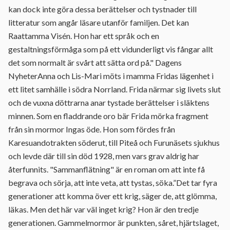
kan dock inte göra dessa berättelser och tystnader till
litteratur som angår läsare utanför familjen. Det kan
Raattamma Visén. Hon har ett språk och en
gestaltningsförmåga som på ett vidunderligt vis fångar allt
det som normalt är svårt att sätta ord på." Dagens
NyheterAnna och Lis-Mari möts i mamma Fridas lägenhet i
ett litet samhälle i södra Norrland. Frida närmar sig livets slut
och de vuxna döttrarna anar tystade berättelser i släktens
minnen. Som en fladdrande oro bär Frida mörka fragment
från sin mormor Ingas öde. Hon som fördes från
Karesuandotrakten söderut, till Piteå och Furunäsets sjukhus
och levde där till sin död 1928, men vars grav aldrig har
återfunnits. "Sammanflätning" är en roman om att inte få
begrava och sörja, att inte veta, att tystas, söka.”Det tar fyra
generationer att komma över ett krig, säger de, att glömma,
läkas. Men det här var väl inget krig? Hon är den tredje
generationen. Gammelmormor är punkten, såret, hjärtslaget,