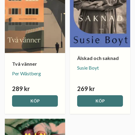
Älskad och saknad
Två vänner
Susie Boyt
Per Wästberg
289 kr
269 kr
KÖP
KÖP