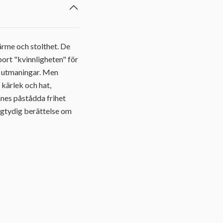
ärme och stolthet. De
 bort "kvinnligheten" för
an utmaningar. Men
 kärlek och hat,
nnes påstådda frihet
ångtydig berättelse om