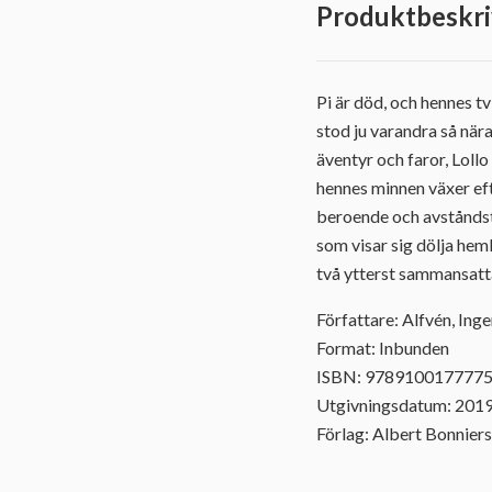
Produktbeskri
Pi är död, och hennes t
stod ju varandra så nära
äventyr och faror, Loll
hennes minnen växer eft
beroende och avståndsta
som visar sig dölja hem
två ytterst sammansatta
Författare: Alfvén, Inge
Format: Inbunden
ISBN: 978910017777
Utgivningsdatum: 201
Förlag: Albert Bonniers