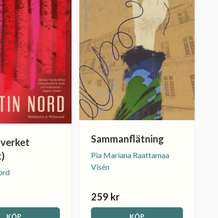
Sammanflätning
verket
t)
Pia Mariana Raattamaa
Visén
ord
259 kr
KÖP
KÖP