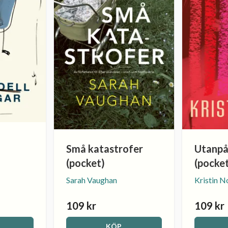
Små katastrofer
Utanpå
(pocket)
(pocke
Sarah Vaughan
Kristin N
109 kr
109 kr
KÖP