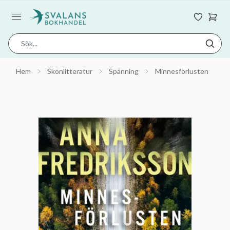
Hem
Skönlitteratur
Spänning
Minnesförlusten