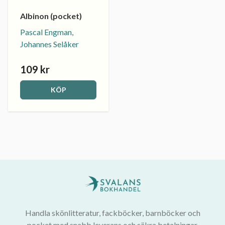
Albinon (pocket)
Pascal Engman,
Johannes Selåker
109 kr
KÖP
Handla skönlitteratur, fackböcker, barnböcker och
pocket med snabb leverans och säkra betalningar.