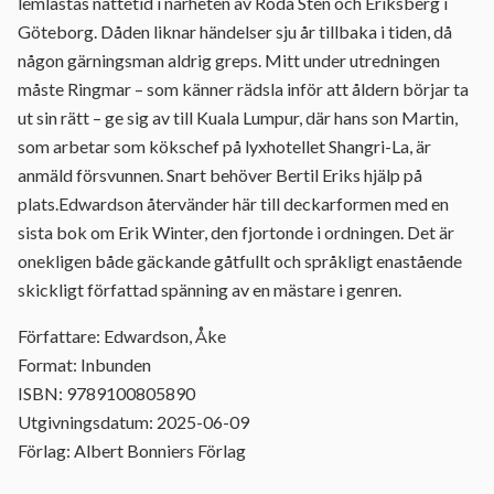
lemlästas nattetid i närheten av Röda Sten och Eriksberg i
Göteborg. Dåden liknar händelser sju år tillbaka i tiden, då
någon gärningsman aldrig greps. Mitt under utredningen
måste Ringmar – som känner rädsla inför att åldern börjar ta
ut sin rätt – ge sig av till Kuala Lumpur, där hans son Martin,
som arbetar som kökschef på lyxhotellet Shangri-La, är
anmäld försvunnen. Snart behöver Bertil Eriks hjälp på
plats.Edwardson återvänder här till deckarformen med en
sista bok om Erik Winter, den fjortonde i ordningen. Det är
onekligen både gäckande gåtfullt och språkligt enastående
skickligt författad spänning av en mästare i genren.
Författare: Edwardson, Åke
Format: Inbunden
ISBN: 9789100805890
Utgivningsdatum: 2025-06-09
Förlag: Albert Bonniers Förlag