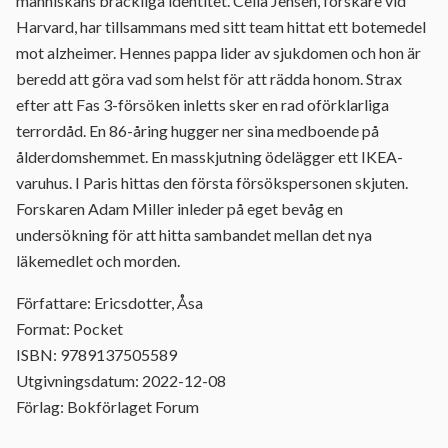
människans bräckliga identitet. Celia Jensen, forskare vid
Harvard, har tillsammans med sitt team hittat ett botemedel
mot alzheimer. Hennes pappa lider av sjukdomen och hon är
beredd att göra vad som helst för att rädda honom. Strax
efter att Fas 3-försöken inletts sker en rad oförklarliga
terrordåd. En 86-åring hugger ner sina medboende på
ålderdomshemmet. En masskjutning ödelägger ett IKEA-
varuhus. I Paris hittas den första försökspersonen skjuten.
Forskaren Adam Miller inleder på eget bevåg en
undersökning för att hitta sambandet mellan det nya
läkemedlet och morden.
Författare: Ericsdotter, Åsa
Format: Pocket
ISBN: 9789137505589
Utgivningsdatum: 2022-12-08
Förlag: Bokförlaget Forum