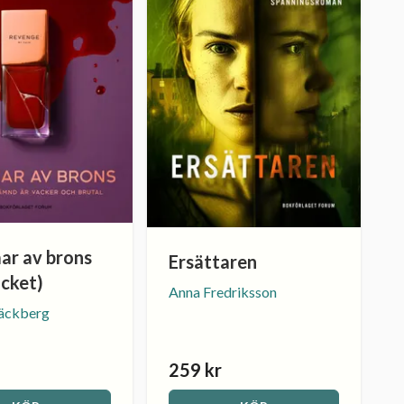
r av brons
Ersättaren
ocket)
Anna Fredriksson
Läckberg
259 kr