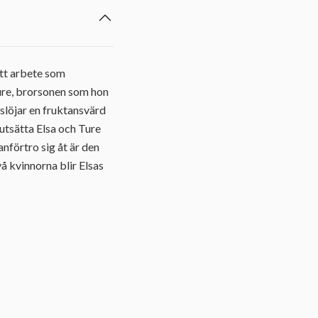
itt arbete som
 Ture, brorsonen som hon
vslöjar en fruktansvärd
utsätta Elsa och Ture
nförtro sig åt är den
å kvinnorna blir Elsas