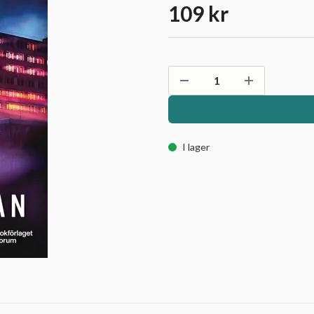
109 kr
I lager