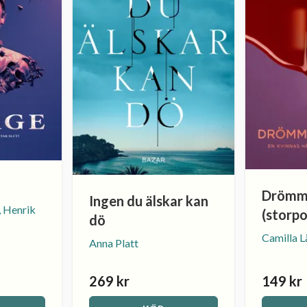
Drömma
Ingen du älskar kan
, Henrik
(storp
dö
Camilla 
Anna Platt
269 kr
149 kr