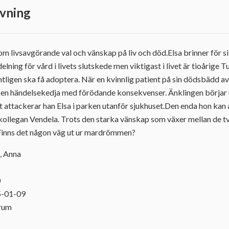
vning
 om livsavgörande val och vänskap på liv och död.Elsa brinner för s
lning för vård i livets slutskede men viktigast i livet är tioårige
äntligen ska få adoptera. När en kvinnlig patient på sin dödsbädd a
s en händelsekedja med förödande konsekvenser. Änklingen börjar 
tt attackerar han Elsa i parken utanför sjukhuset.Den enda hon kan a
a kollegan Vendela. Trots den starka vänskap som växer mellan de tv
ig.Finns det någon väg ut ur mardrömmen?
, Anna
0
5-01-09
orum