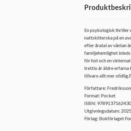
Produktbeskri
En psykologisk thriller
nattsköterska på en avde
efter åratal av väntan 
familjehemlighet inled
för hot och en vinterna
trettio år äldre erfarn
tillvaro allt mer olidl
Författare: Fredriksson
Format: Pocket
ISBN: 978913716243
Utgivningsdatum: 202
Förlag: Bokförlaget F