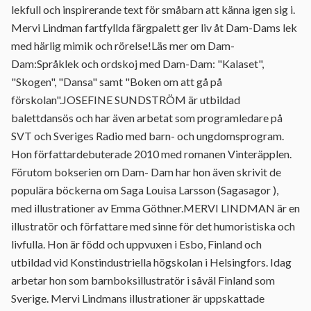
lekfull och inspirerande text för småbarn att känna igen sig i.
Mervi Lindman fartfyllda färgpalett ger liv åt Dam-Dams lek
med härlig mimik och rörelse!Läs mer om Dam-
Dam:Språklek och ordskoj med Dam-Dam: "Kalaset",
"Skogen", "Dansa" samt "Boken om att gå på
förskolan".JOSEFINE SUNDSTRÖM är utbildad
balettdansös och har även arbetat som programledare på
SVT och Sveriges Radio med barn- och ungdomsprogram.
Hon författardebuterade 2010 med romanen Vinteräpplen.
Förutom bokserien om Dam- Dam har hon även skrivit de
populära böckerna om Saga Louisa Larsson (Sagasagor ),
med illustrationer av Emma Göthner.MERVI LINDMAN är en
illustratör och författare med sinne för det humoristiska och
livfulla. Hon är född och uppvuxen i Esbo, Finland och
utbildad vid Konstindustriella högskolan i Helsingfors. Idag
arbetar hon som barnboksillustratör i såväl Finland som
Sverige. Mervi Lindmans illustrationer är uppskattade