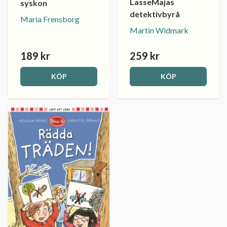
LasseMajas
syskon
detektivbyrå
Maria Frensborg
Martin Widmark
189 kr
259 kr
KÖP
KÖP