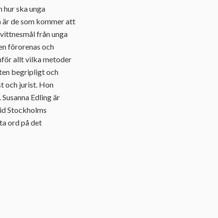
n hur ska unga
då är de som kommer att
 vittnesmål från unga
ren förorenas och
för allt vilka metoder
en begripligt och
t och jurist. Hon
. Susanna Edling är
 vid Stockholms
ta ord på det