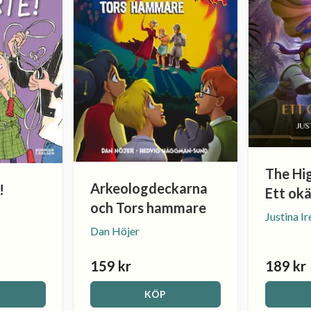
The Hig
Arkeologdeckarna
!
Ett ok
och Tors hammare
Justina I
Dan Höjer
159 kr
189 kr
KÖP