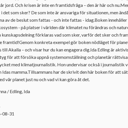
vår jord. Och krisen är inte en framtidsfråga – den är här och nu.Me
 i det som sker? De som inte är ansvariga för situationen, men än
 av de beslut som fattas - och inte fattas - idag.Boken innehåller
osystem - på platser i världen där klimatet nu förändras och natu
 kunskapsdelning förklaras vad som sker, varför det sker och fram
re framtid!Genom konkreta exempel gör boken nödläget för planet
ill Akalla – och visar hur du kan engagera dig.Ida Edling är aktivis
tyg för att försöka uppnå systemomställning och planetär rättvisa
ycket med klimatjournalistik. Hon undervisar också i journalistik
n Idas mamma.Tillsammans har de skrivit den här boken för att sät
 vår planet just nu och vad vi kan göra åt det.
nna / Edling, Ida
4
6-08-31