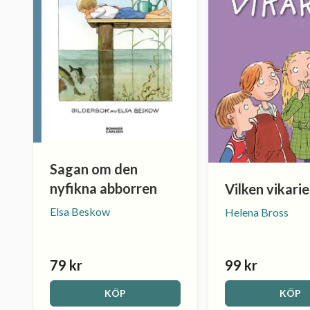
Sagan om den
nyfikna abborren
Vilken vikarie
Elsa Beskow
Helena Bross
79 kr
99 kr
KÖP
KÖP