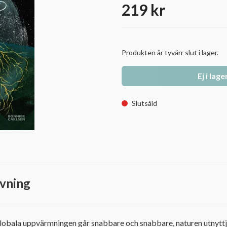
219 kr
Produkten är tyvärr slut i lager.
Ej i lage
Slutsåld
vning
n globala uppvärmningen går snabbare och snabbare, naturen utnytt