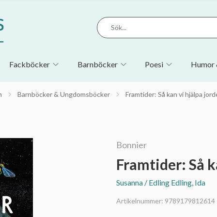
Fackböcker
Barnböcker
Poesi
Humor 
m
Barnböcker & Ungdomsböcker
Framtider: Så kan vi hjälpa jor
Bonnier
Framtider: Så k
Susanna / Edling Edling, Ida
Artikelnummer:
9789179812614