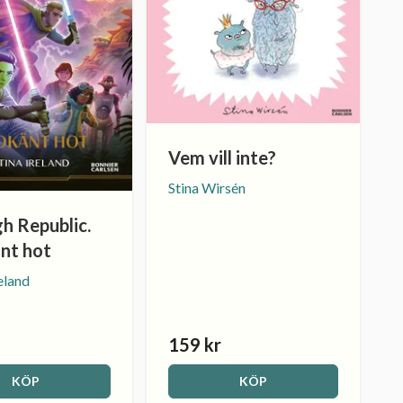
Vem vill inte?
Stina Wirsén
h Republic.
änt hot
reland
159 kr
KÖP
KÖP