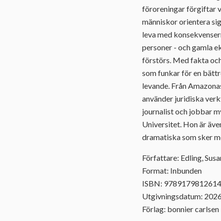
föroreningar förgiftar 
människor orientera sig
leva med konsekvenserna
personer - och gamla ek
förstörs. Med fakta och
som funkar för en bätt
levande. Från Amazonas t
använder juridiska verk
journalist och jobbar m
Universitet. Hon är äve
dramatiska som sker med
Författare: Edling, Susa
Format: Inbunden
ISBN: 978917981261
Utgivningsdatum: 202
Förlag: bonnier carlsen